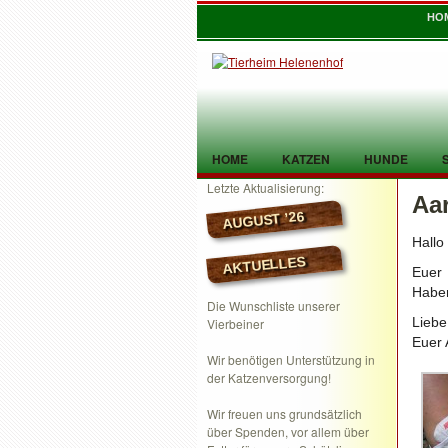
HO
HOME
KATZEN
HUNDE
Letzte Aktualisierung:
Aar
TIER GEFUNDEN
KONTAKT
AUGUST ’26
Hallo
AKTUELLES
Euer
Haben
Die Wunschliste unserer
Lieb
Vierbeiner
Euer 
Wir benötigen Unterstützung in
der Katzenversorgung!
Wir freuen uns grundsätzlich
über Spenden, vor allem über