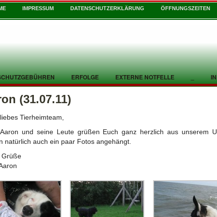
ME
IMPRESSUM
DATENSCHUTZERKLÄRUNG
ÖFFNUNGSZEITEN
SCHUTZGEBÜHREN
ERFOLGE
EXTERNE NOTFELLE
_
I
on (31.07.11)
 liebes Tierheimteam,
 Aaron und seine Leute grüßen Euch ganz herzlich aus unserem Ur
 natürlich auch ein paar Fotos angehängt.
e Grüße
Aaron