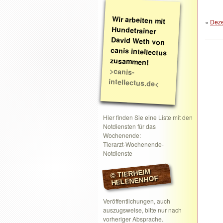
Wir arbeiten mit
Hundetrainer
David Weth von
canis intellectus
«
Dez
zusammen!
>canis-
intellectus.de<
Hier finden Sie eine Liste mit den
Notdiensten für das
Wochenende:
Tierarzt-Wochenende-
Notdienste
© TIERHEIM
HELENENHOF
Veröffentlichungen, auch
auszugsweise, bitte nur nach
vorheriger Absprache.