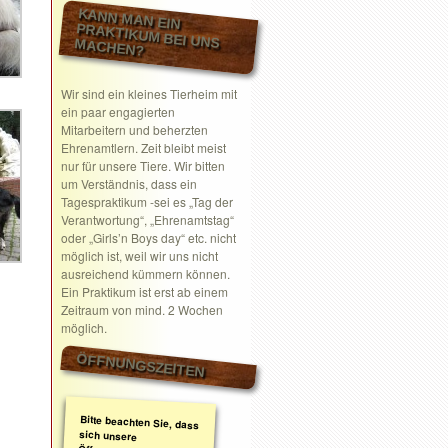
KANN MAN EIN
PRAKTIKUM BEI UNS MACHEN?
Wir sind ein kleines Tierheim mit
ein paar engagierten
Mitarbeitern und beherzten
Ehrenamtlern. Zeit bleibt meist
nur für unsere Tiere. Wir bitten
um Verständnis, dass ein
Tagespraktikum -sei es „Tag der
Verantwortung“, „Ehrenamtstag“
oder „Girls’n Boys day“ etc. nicht
möglich ist, weil wir uns nicht
ausreichend kümmern können.
Ein Praktikum ist erst ab einem
Zeitraum von mind. 2 Wochen
möglich.
ÖFFNUNGSZEITEN
Bitte beachten Sie, dass
sich unsere
Öffnungszeiten geändert
haben. Wir nehmen
ausschließlich nach
telefonischer oder
schriftlicher Absprache
Termine wahr.
Schreiben Sie gerne ein
Email mit Ihrem