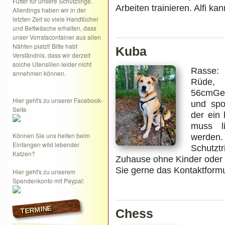
Futter für unsere Schützlinge.
Arbeiten trainieren. Alfi k
Allerdings haben wir in der
letzten Zeit so viele Handtücher
und Bettwäsche erhalten, dass
unser Vorratscontainer aus allen
Nähten platzt! Bitte habt
Kuba
Verständnis, dass wir derzeit
solche Utensilien leider nicht
Rasse:
annehmen können.
Rüde, i
56cmGew
Hier geht's zu unserer Facebook-
und spo
Seite
der ein
muss li
Können Sie uns helfen beim
werde
Einfangen wild lebender
Schutz
Katzen?
Zuhause ohne Kinder oder a
Sie gerne das Kontaktformu
Hier geht's zu unserem
Spendenkonto mit Paypal:
TERMINE
Chess