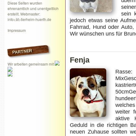
über
Diese Seiten wurden
seine
ehrenamtlich und unentgeltlich
sein 
erstellt. Webmaster:
info<ät>tierheim-huerth.de
jedoch etwas seine Aufme
Fahrrad, Hund oder Auto,
Impressum
Wir wünschen uns für Brun
PARTNER
Fenja
Wir arbeiten gemeinsam mit
Rasse:
MixG
kastri
50cmGew
hundeer
welches
weiter f
aktive 
Geduld in die richtigen 
neuen Zuhause sollten we