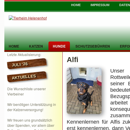
HOME
IMPRESSUM
DATE
HOME
KATZEN
HUNDE
SCHUTZGEBÜHREN
ERFO
Letzte Aktualisierung:
Alfi
TIER GEFUNDEN
KONTAKT
JULI ’26
Unser 
AKTUELLES
Rottwei
seiner 
Die Wunschliste unserer
bedeutet
Vierbeiner
Bezugsp
arbeit
Wir benötigen Unterstützung in
konsequ
der Katzenversorgung!
zusam
Wir freuen uns grundsätzlich
Kennenlernen für Alfis zu
über Spenden, vor allem über
erst kennenlernen, dann 