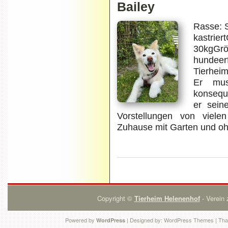
Bailey
Rasse: 
kastrie
30kgGrö
hundeer
Tierheim
Er mus
konsequ
er sein
Vorstellungen von viele
Zuhause mit Garten und oh
Copyright ©
Tierheim Helenenhof
- Verein 
Powered by
| Designed by:
WordPress Themes
| Tha
WordPress