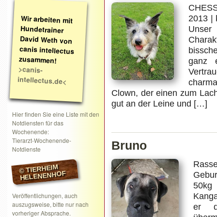
CHESS
Wir arbeiten mit
Hundetrainer
David Weth von
canis intellectus
2013 | 
Unser
Charak
bissch
zusammen!
ganz 
>canis-
Vertra
intellectus.de<
charma
Clown, der einen zum Lache
gut an der Leine und […]
Hier finden Sie eine Liste mit den
Notdiensten für das
Wochenende:
Tierarzt-Wochenende-
Bruno
Notdienste
Rasse
© TIERHEIM
HELENENHOF
Gebur
50kg B
Veröffentlichungen, auch
Kanga
auszugsweise, bitte nur nach
er d
vorheriger Absprache.