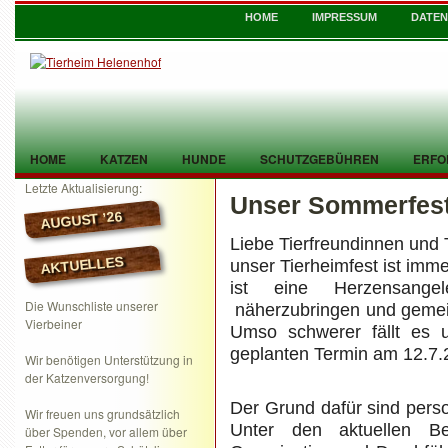
HOME
IMPRESSUM
DATE
HOME
KATZEN
HUNDE
SCHUTZGEBÜHREN
ERFO
Letzte Aktualisierung:
Unser Sommerfest
TIER GEFUNDEN
KONTAKT
AUGUST ’26
Liebe Tierfreundinnen und 
AKTUELLES
unser Tierheimfest ist imm
ist eine Herzensange
Die Wunschliste unserer
näherzubringen und gemei
Vierbeiner
Umso schwerer fällt es u
geplanten Termin am 12.7.
Wir benötigen Unterstützung in
der Katzenversorgung!
Der Grund dafür sind pers
Wir freuen uns grundsätzlich
Unter den aktuellen Be
über Spenden, vor allem über