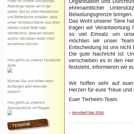
Futter für unsere Schützlinge.
Organisation und Durchführ
Allerdings haben wir in der
ehrenamtlicher Unterstü
letzten Zeit so viele Handtücher
Belastungsgrenze bringen.
und Bettwäsche erhalten, dass
Das Wohl unserer Tiere hat f
unser Vorratscontainer aus allen
tragen wir Verantwortung f
Nähten platzt! Bitte habt
Verständnis, dass wir derzeit
so viel Einsatz um uns
solche Utensilien leider nicht
möchten wir unser Team 
annehmen können.
Entscheidung ist uns nicht l
Die gute Nachricht ist: Un
Hier geht's zu unserer Facebook-
verschieben es in den Her
Seite
feststeht, informieren wir e
Können Sie uns helfen beim
Wir hoffen sehr auf eue
Einfangen wild lebender
Herzen für eure Treue und 
Katzen?
Euer Tierheim-Team
Hier geht's zu unserem
Spendenkonto mit Paypal:
«
Vermittelt! Mai 2026
TERMINE