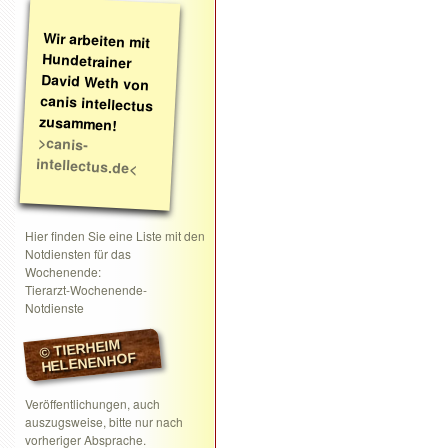
Wir arbeiten mit
Hundetrainer
David Weth von
canis intellectus
zusammen!
>canis-
intellectus.de<
Hier finden Sie eine Liste mit den
Notdiensten für das
Wochenende:
Tierarzt-Wochenende-
Notdienste
© TIERHEIM
HELENENHOF
Veröffentlichungen, auch
auszugsweise, bitte nur nach
vorheriger Absprache.