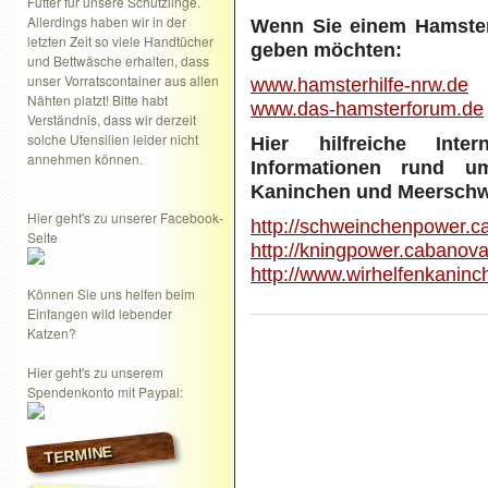
Futter für unsere Schützlinge.
Allerdings haben wir in der
Wenn Sie einem Hamster
letzten Zeit so viele Handtücher
geben möchten:
und Bettwäsche erhalten, dass
unser Vorratscontainer aus allen
www.hamsterhilfe-nrw.de
Nähten platzt! Bitte habt
www.das-hamsterforum.de
Verständnis, dass wir derzeit
solche Utensilien leider nicht
Hier hilfreiche Inter
annehmen können.
Informationen rund u
Kaninchen und Meerschw
Hier geht's zu unserer Facebook-
http://schweinchenpower.c
Seite
http://kningpower.cabanova
http://www.wirhelfenkaninc
Können Sie uns helfen beim
Einfangen wild lebender
Katzen?
Hier geht's zu unserem
Spendenkonto mit Paypal:
TERMINE