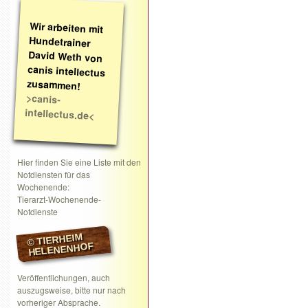
Wir arbeiten mit
Hundetrainer
David Weth von
canis intellectus
zusammen!
>canis-
intellectus.de<
Hier finden Sie eine Liste mit den
Notdiensten für das
Wochenende:
Tierarzt-Wochenende-
Notdienste
© TIERHEIM
HELENENHOF
Veröffentlichungen, auch
auszugsweise, bitte nur nach
vorheriger Absprache.