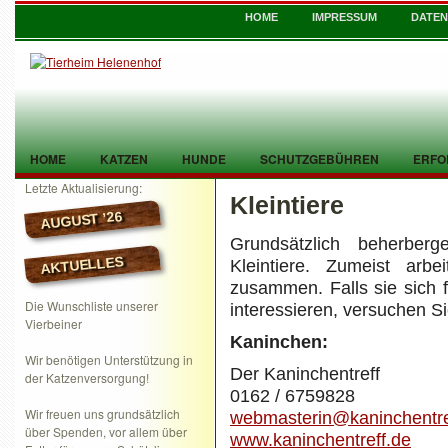
HOME
IMPRESSUM
DATE
HOME
KATZEN
HUNDE
SCHUTZGEBÜHREN
ERFO
Letzte Aktualisierung:
Kleintiere
TIER GEFUNDEN
KONTAKT
AUGUST ’26
Grundsätzlich beherbe
AKTUELLES
Kleintiere. Zumeist arbe
zusammen. Falls sie sich
Die Wunschliste unserer
interessieren, versuchen Si
Vierbeiner
Kaninchen:
Wir benötigen Unterstützung in
Der Kaninchentreff
der Katzenversorgung!
0162 / 6759828
Wir freuen uns grundsätzlich
webmasterin@kaninchentre
über Spenden, vor allem über
www.kaninchentreff.de