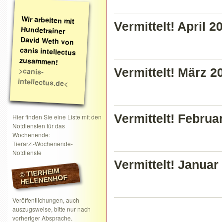
Wir arbeiten mit
Hundetrainer
David Weth von
canis intellectus
Vermittelt! April 2
zusammen!
>canis-
Vermittelt! März 2
intellectus.de<
Vermittelt! Februa
Hier finden Sie eine Liste mit den
Notdiensten für das
Wochenende:
Tierarzt-Wochenende-
Notdienste
Vermittelt! Januar
© TIERHEIM
HELENENHOF
Veröffentlichungen, auch
auszugsweise, bitte nur nach
vorheriger Absprache.