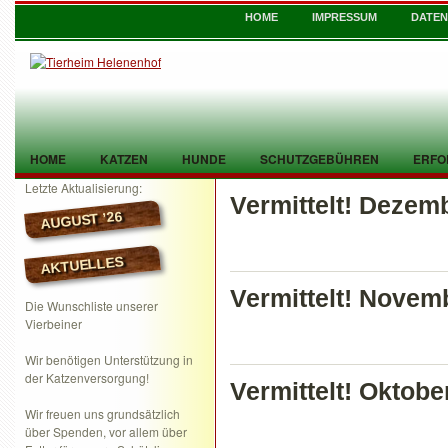
HOME
IMPRESSUM
DATE
HOME
KATZEN
HUNDE
SCHUTZGEBÜHREN
ERFO
Letzte Aktualisierung:
Vermittelt! Dezem
TIER GEFUNDEN
KONTAKT
AUGUST ’26
AKTUELLES
Vermittelt! Novem
Die Wunschliste unserer
Vierbeiner
Wir benötigen Unterstützung in
der Katzenversorgung!
Vermittelt! Oktobe
Wir freuen uns grundsätzlich
über Spenden, vor allem über