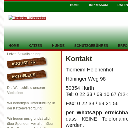
HOME
IMPRESSUM
DATE
HOME
KATZEN
HUNDE
SCHUTZGEBÜHREN
ERFO
Letzte Aktualisierung:
Kontakt
TIER GEFUNDEN
KONTAKT
AUGUST ’26
Tierheim Helenenhof
AKTUELLES
Höninger Weg 98
Die Wunschliste unserer
50354 Hürth
Vierbeiner
Tel: 0 22 33 / 69 10 67 (12
Wir benötigen Unterstützung in
Fax: 0 22 33 / 69 21 56
der Katzenversorgung!
per WhatsApp erreichba
Wir freuen uns grundsätzlich
dass KEINE Telefonanr
über Spenden, vor allem über
werden.