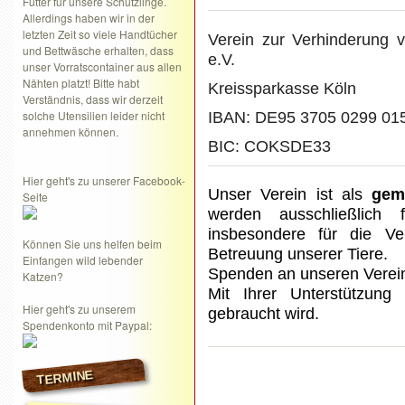
Futter für unsere Schützlinge.
Allerdings haben wir in der
letzten Zeit so viele Handtücher
Verein zur Verhinderung 
und Bettwäsche erhalten, dass
e.V.
unser Vorratscontainer aus allen
Nähten platzt! Bitte habt
Kreissparkasse Köln
Verständnis, dass wir derzeit
solche Utensilien leider nicht
IBAN: DE95 3705 0299 01
annehmen können.
BIC: COKSDE33
Hier geht's zu unserer Facebook-
Unser Verein ist als
gem
Seite
werden ausschließlich
insbesondere für die Ve
Können Sie uns helfen beim
Betreuung unserer Tiere.
Einfangen wild lebender
Spenden an unseren Verei
Katzen?
Mit Ihrer Unterstützung 
Hier geht's zu unserem
gebraucht wird.
Spendenkonto mit Paypal:
TERMINE