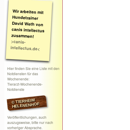
Wir arbeiten mit
Hundetrainer
David Weth von
canis intellectus
zusammen!
>canis-
intellectus.de<
Hier finden Sie eine Liste mit den
Notdiensten für das
Wochenende:
Tierarzt-Wochenende-
Notdienste
© TIERHEIM
HELENENHOF
Veröffentlichungen, auch
auszugsweise, bitte nur nach
vorheriger Absprache.