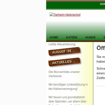
HO
HOME
KATZEN
HUNDE
Letzte Aktualisierung:
Öf
TIER GEFUNDEN
KONTAKT
AUGUST ’26
Sie m
AKTUELLES
haben
Schre
Die Wunschliste unserer
einen
Vierbeiner
Zeitf
Wir benötigen Unterstützung in
der Katzenversorgung!
Wir freuen uns grundsätzlich
über Spenden, vor allem über