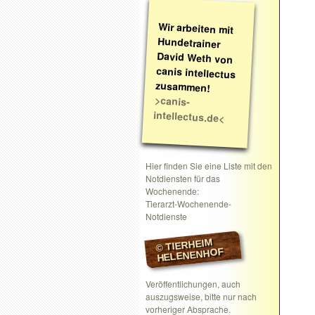
Wir arbeiten mit
Hundetrainer
David Weth von
canis intellectus
zusammen!
>canis-
intellectus.de<
Hier finden Sie eine Liste mit den
Notdiensten für das
Wochenende:
Tierarzt-Wochenende-
Notdienste
© TIERHEIM
HELENENHOF
Veröffentlichungen, auch
auszugsweise, bitte nur nach
vorheriger Absprache.