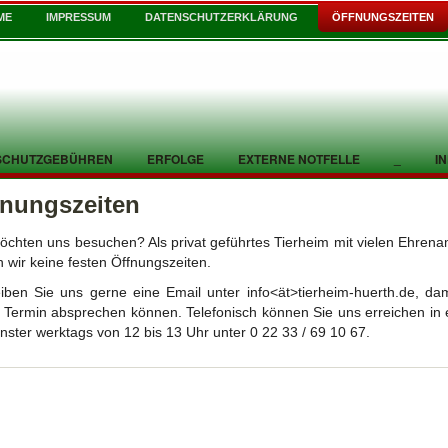
ME
IMPRESSUM
DATENSCHUTZERKLÄRUNG
ÖFFNUNGSZEITEN
SCHUTZGEBÜHREN
ERFOLGE
EXTERNE NOTFELLE
_
I
fnungszeiten
öchten uns besuchen? Als privat geführtes Tierheim mit vielen Ehrena
 wir keine festen Öffnungszeiten.
iben Sie uns gerne eine Email unter info<ät>tierheim-huerth.de, dam
 Termin absprechen können. Telefonisch können Sie uns erreichen in
enster werktags von 12 bis 13 Uhr unter 0 22 33 / 69 10 67.