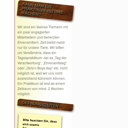
KANN MAN EIN
PRAKTIKUM BEI UNS MACHEN?
Wir sind ein kleines Tierheim mit
ein paar engagierten
Mitarbeitern und beherzten
Ehrenamtlern. Zeit bleibt meist
nur für unsere Tiere. Wir bitten
um Verständnis, dass ein
Tagespraktikum -sei es „Tag der
Verantwortung“, „Ehrenamtstag“
oder „Girls’n Boys day“ etc. nicht
möglich ist, weil wir uns nicht
ausreichend kümmern können.
Ein Praktikum ist erst ab einem
Zeitraum von mind. 2 Wochen
möglich.
ÖFFNUNGSZEITEN
Bitte beachten Sie, dass
sich unsere
Öffnungszeiten geändert
haben. Wir nehmen
ausschließlich nach
telefonischer oder
schriftlicher Absprache
Termine wahr.
Schreiben Sie gerne ein
Email mit Ihrem