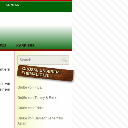
KONTAKT
NFOS
KARRIERE
mtlern
GRÜSSE UNSERER EHEMALIGEN!
it wir
Grüße von Fips,
 einem
Grüße von Timmy & Felix,
Grüße von Eddie,
Grüße von Samson (ehemals
Aslan)