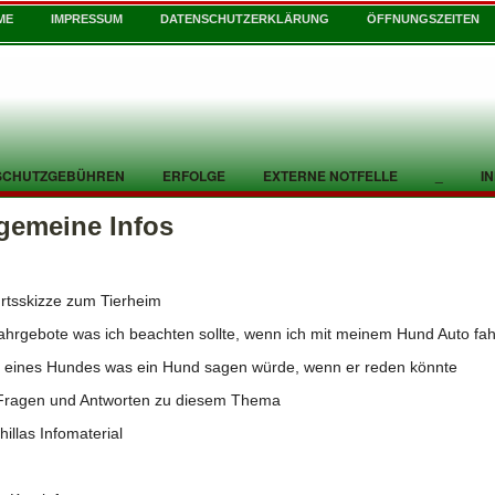
ME
IMPRESSUM
DATENSCHUTZERKLÄRUNG
ÖFFNUNGSZEITEN
SCHUTZGEBÜHREN
ERFOLGE
EXTERNE NOTFELLE
_
I
lgemeine Infos
rtsskizze zum Tierheim
ahrgebote was ich beachten sollte, wenn ich mit meinem Hund Auto fa
n eines Hundes was ein Hund sagen würde, wenn er reden könnte
Fragen und Antworten zu diesem Thema
hillas Infomaterial