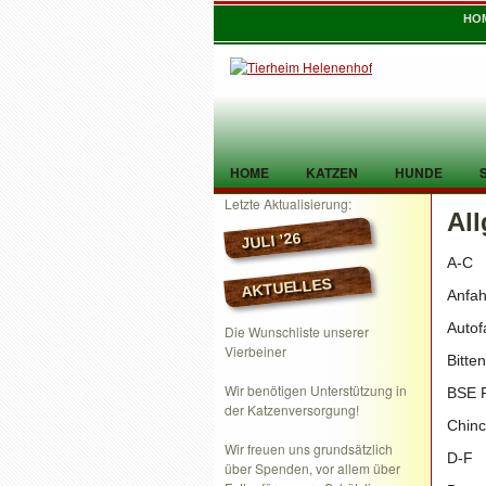
HO
HOME
KATZEN
HUNDE
Letzte Aktualisierung:
Al
TIER GEFUNDEN
KONTAKT
JULI ’26
A-C
AKTUELLES
Anfah
Autof
Die Wunschliste unserer
Vierbeiner
Bitte
Wir benötigen Unterstützung in
BSE 
der Katzenversorgung!
Chinc
Wir freuen uns grundsätzlich
D-F
über Spenden, vor allem über