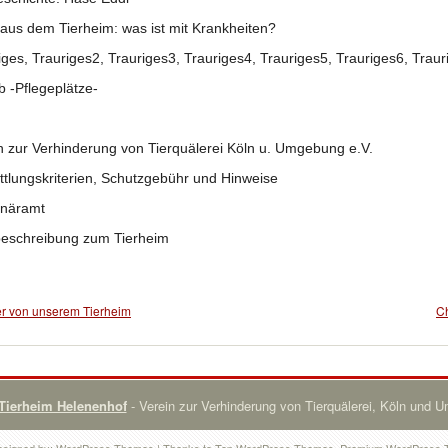
 aus dem Tierheim: was ist mit Krankheiten?
iges, Trauriges2, Trauriges3, Trauriges4, Trauriges5, Trauriges6, Trau
b -Pflegeplätze-
n zur Verhinderung von Tierquälerei Köln u. Umgebung e.V.
ttlungskriterien, Schutzgebühr und Hinweise
inäramt
eschreibung zum Tierheim
er von unserem Tierheim
C
Tierheim Helenenhof
- Verein zur Verhinderung von Tierquälerei, Köln und 