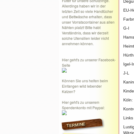
Futter für unsere Schützlinge.
Degus
Allerdings haben wir in der
EU-He
letzten Zeit so viele Handtücher
und Bettwäsche erhalten, dass
Farbm
unser Vorratscontainer aus allen
Nähten platzt! Bitte habt
G-I
Verständnis, dass wir derzeit
Hamst
solche Utensilien leider nicht
annehmen können.
Heimt
Hürth
Hier geht's zu unserer Facebook-
Igel-
Seite
J-L
Können Sie uns helfen beim
Kanin
Einfangen wild lebender
Kinde
Katzen?
Köln:
Hier geht's zu unserem
Spendenkonto mit Paypal:
Kontr
Links
TERMINE
Lusti
Witzi