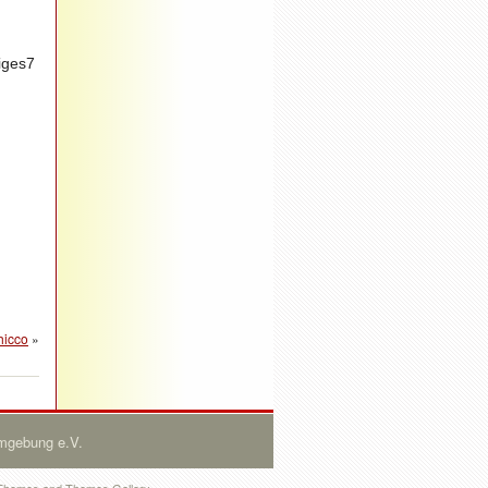
riges7
hicco
»
Umgebung e.V.