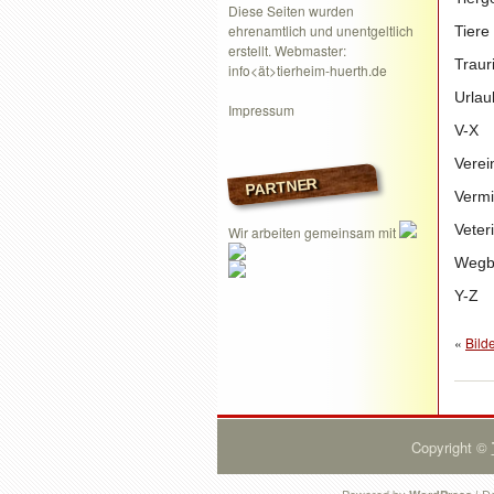
Diese Seiten wurden
ehrenamtlich und unentgeltlich
Tiere
erstellt. Webmaster:
Traur
info<ät>tierheim-huerth.de
Urlau
Impressum
V-X
Verei
PARTNER
Vermi
Veter
Wir arbeiten gemeinsam mit
Wegb
Y-Z
«
Bild
Copyright ©