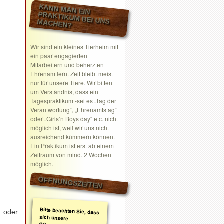
KANN MAN EIN
PRAKTIKUM BEI UNS MACHEN?
Wir sind ein kleines Tierheim mit
ein paar engagierten
Mitarbeitern und beherzten
Ehrenamtlern. Zeit bleibt meist
nur für unsere Tiere. Wir bitten
um Verständnis, dass ein
Tagespraktikum -sei es „Tag der
Verantwortung“, „Ehrenamtstag“
oder „Girls’n Boys day“ etc. nicht
möglich ist, weil wir uns nicht
ausreichend kümmern können.
Ein Praktikum ist erst ab einem
Zeitraum von mind. 2 Wochen
möglich.
ÖFFNUNGSZEITEN
Bitte beachten Sie, dass
sich unsere
Öffnungszeiten geändert
haben. Wir nehmen
ausschließlich nach
telefonischer oder
schriftlicher Absprache
Termine wahr.
Schreiben Sie gerne ein
Email mit Ihrem
n oder