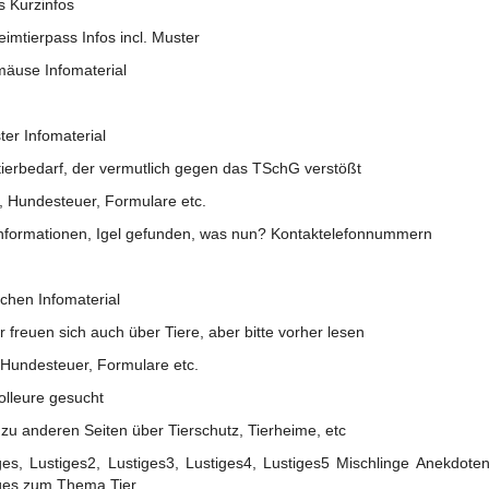
 Kurzinfos
imtierpass Infos incl. Muster
äuse Infomaterial
er Infomaterial
ierbedarf, der vermutlich gegen das TSchG verstößt
, Hundesteuer, Formulare etc.
Informationen, Igel gefunden, was nun? Kontaktelefonnummern
chen Infomaterial
r freuen sich auch über Tiere, aber bitte vorher lesen
 Hundesteuer, Formulare etc.
olleure gesucht
 zu anderen Seiten über Tierschutz, Tierheime, etc
ges, Lustiges2, Lustiges3, Lustiges4, Lustiges5 Mischlinge Anekdote
ges zum Thema Tier