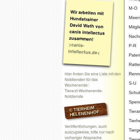
M-O
Wir arbeiten mit
Hundetrainer
David Weth von
canis intellectus
Meers
Mitgl
Nachd
zusammen!
>canis-
P-R
intellectus.de<
Paten
Ratte
Hier finden Sie eine Liste mit den
Rennm
Notdiensten für das
S-U
Wochenende:
Tierarzt-Wochenende-
Schut
Notdienste
Spend
© TIERHEIM
Tiera
HELENENHOF
Tierh
Veröffentlichungen, auch
Tierg
auszugsweise, bitte nur nach
vorheriger Absprache.
Tierg