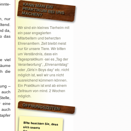
KANN MAN EIN
önnte-
PRAKTIKUM BEI UNS MACHEN?
n, nur
ltend.
Wir sind ein kleines Tierheim mit
nd da,
ein paar engagierten
wo das
Mitarbeitern und beherzten
Ehrenamtlern. Zeit bleibt meist
nur für unsere Tiere. Wir bitten
um Verständnis, dass ein
Tagespraktikum -sei es „Tag der
e viel
Verantwortung“, „Ehrenamtstag“
zbäume
oder „Girls’n Boys day“ etc. nicht
ch die
möglich ist, weil wir uns nicht
ausreichend kümmern können.
Ein Praktikum ist erst ab einem
nung –
Zeitraum von mind. 2 Wochen
n auch
möglich.
telle,
 eine
ÖFFNUNGSZEITEN
t auch
apfer
Bitte beachten Sie, dass
sich unsere
Öffnungszeiten geändert
haben. Wir nehmen
ausschließlich nach
telefonischer oder
schriftlicher Absprache
Termine wahr.
Schreiben Sie gerne ein
Email mit Ihrem