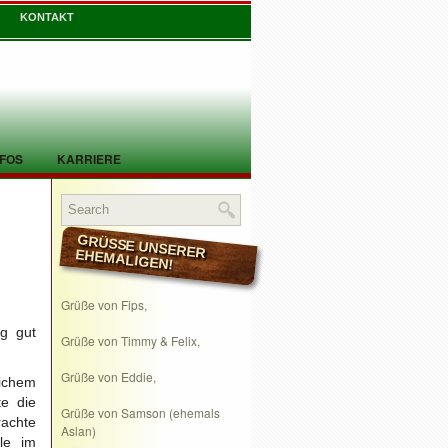
KONTAKT
NFOS
KARRIERE
GRÜSSE UNSERER EHEMALIGEN!
Grüße von Fips,
ig gut
Grüße von Timmy & Felix,
Grüße von Eddie,
lichem
te die
Grüße von Samson (ehemals
rachte
Aslan)
le im