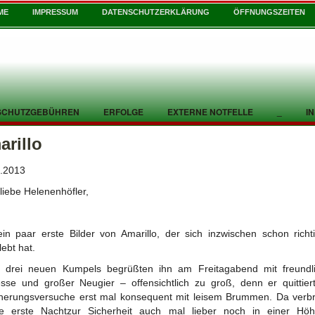
ME
IMPRESSUM
DATENSCHUTZERKLÄRUNG
ÖFFNUNGSZEITEN
SCHUTZGEBÜHREN
ERFOLGE
EXTERNE NOTFELLE
_
I
rillo
.2013
 liebe Helenenhöfler,
ein paar erste Bilder von Amarillo, der sich inzwischen schon richt
lebt hat.
e drei neuen Kumpels begrüßten ihn am Freitagabend
mit freund
esse und großer Neugier – offensichtlich zu groß, denn er quittier
erungsversuche erst mal konsequent mit leisem Brummen. Da verb
ie erste Nachtzur Sicherheit auch mal lieber noch in einer Höh