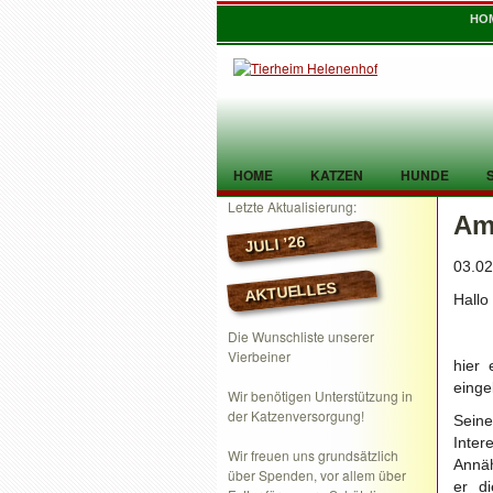
HO
HOME
KATZEN
HUNDE
Letzte Aktualisierung:
Ama
TIER GEFUNDEN
KONTAKT
JULI ’26
03.02
AKTUELLES
Hallo
Die Wunschliste unserer
Vierbeiner
hier 
einge
Wir benötigen Unterstützung in
der Katzenversorgung!
Sein
Inter
Wir freuen uns grundsätzlich
Annäh
über Spenden, vor allem über
er d