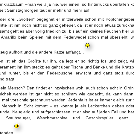
nkratzbaum –man weiß ja nie, wer einen so hinterrücks überfallen k
seit Samstagmorgen taut er mehr und mehr auf.
der drei „Großen“ begegnet er mittlerweile schon mit Köpfchengebe
ritte ist ihm noch nicht so ganz geheuer, da ist er noch etwas zurückha
samt geht es aber völlig friedlich zu, bis auf ein kleines Fauchen hier u
Amarillo beim Spielen mit dem Federwedel schon mal übersieht, 
zeug aufhört und die andere Katze anfängt…
en ist eh das Größte für ihn, da legt er so richtig los und zeigt, wi
rament ihn ihm steckt; es geht über Tische und Bänke und die Krat
und runter, bis er den Federpuschel erwischt und ganz stolz dur
d trägt.
ein Mensch? Den findet er inzwischen wohl auch schon echt in Ord
eichelt werden ist gar nicht so schlimm wie gedacht, da kann dan
 mal vorsichtig geschnurrt werden. Jedenfalls ist er immer gleich zur S
 Mensch in Sicht kommt – es könnte ja ein Leckerchen geben oder
runde. Neugierig und aufgeschlossen ist er also auf jeden Fall und ha
n Staubsauger, Waschmaschine und Geschirrspüler ganz t
standen