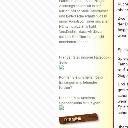
Futter für unsere Schützlinge.
Küche
Allerdings haben wir in der
aber 
letzten Zeit so viele Handtücher
und Bettwäsche erhalten, dass
Zwei 
unser Vorratscontainer aus allen
der D
Nähten platzt! Bitte habt
Insge
Verständnis, dass wir derzeit
wenn 
solche Utensilien leider nicht
annehmen können.
Spiel
Hier geht's zu unserer Facebook-
Spiel
Seite
Tempe
rauf 
Gegen
Können Sie uns helfen beim
Einfangen wild lebender
Und s
Katzen?
gestr
schon
Hier geht's zu unserem
wenn
Spendenkonto mit Paypal:
Spiel
scho
TERMINE
über