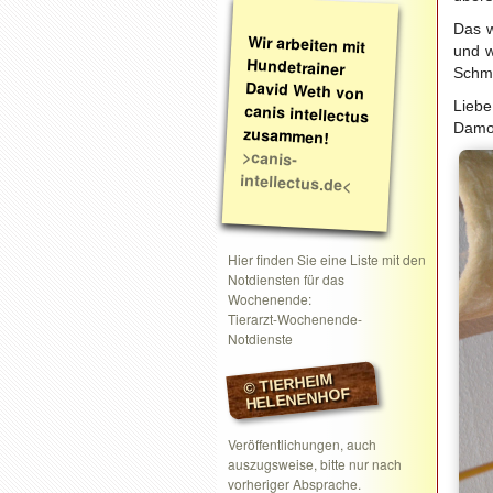
Das w
Wir arbeiten mit
Hundetrainer
David Weth von
canis intellectus
und w
Schm
Liebe
Damon
zusammen!
>canis-
intellectus.de<
Hier finden Sie eine Liste mit den
Notdiensten für das
Wochenende:
Tierarzt-Wochenende-
Notdienste
© TIERHEIM
HELENENHOF
Veröffentlichungen, auch
auszugsweise, bitte nur nach
vorheriger Absprache.