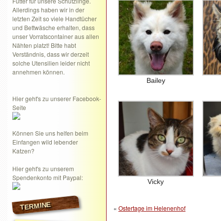
Futter für unsere Schützlinge.
Allerdings haben wir in der
letzten Zeit so viele Handtücher
und Bettwäsche erhalten, dass
unser Vorratscontainer aus allen
Nähten platzt! Bitte habt
Verständnis, dass wir derzeit
solche Utensilien leider nicht
annehmen können.
Bailey
Hier geht's zu unserer Facebook-
Seite
Können Sie uns helfen beim
Einfangen wild lebender
Katzen?
Hier geht's zu unserem
Spendenkonto mit Paypal:
Vicky
TERMINE
«
Ostertage im Helenenhof