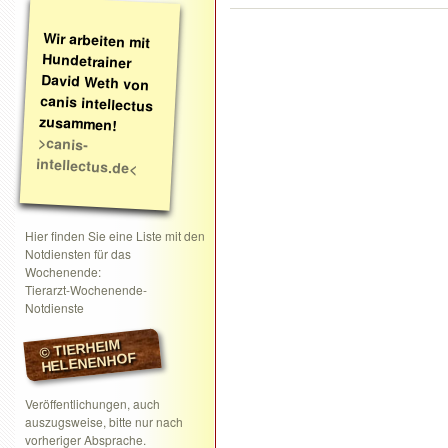
Wir arbeiten mit
Hundetrainer
David Weth von
canis intellectus
zusammen!
>canis-
intellectus.de<
Hier finden Sie eine Liste mit den
Notdiensten für das
Wochenende:
Tierarzt-Wochenende-
Notdienste
© TIERHEIM
HELENENHOF
Veröffentlichungen, auch
auszugsweise, bitte nur nach
vorheriger Absprache.