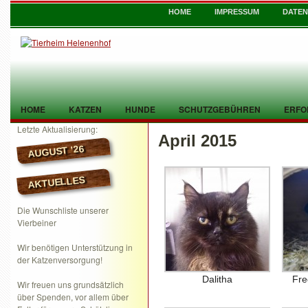
HOME
IMPRESSUM
DATE
HOME
KATZEN
HUNDE
SCHUTZGEBÜHREN
ERFO
Letzte Aktualisierung:
April 2015
TIER GEFUNDEN
KONTAKT
AUGUST ’26
AKTUELLES
Die Wunschliste unserer
Vierbeiner
Wir benötigen Unterstützung in
der Katzenversorgung!
Dalitha
Fre
Wir freuen uns grundsätzlich
über Spenden, vor allem über