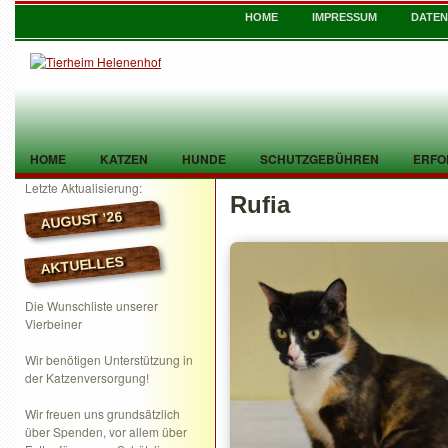
HOME
IMPRESSUM
DATE
HOME
KATZEN
HUNDE
SCHUTZGEBÜHREN
ERFO
Letzte Aktualisierung:
Rufia
TIER GEFUNDEN
KONTAKT
AUGUST ’26
AKTUELLES
Die Wunschliste unserer
Vierbeiner
Wir benötigen Unterstützung in
der Katzenversorgung!
Wir freuen uns grundsätzlich
über Spenden, vor allem über