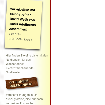
Wir arbeiten mit
Hundetrainer
David Weth von
canis intellectus
zusammen!
>canis-
intellectus.de<
Hier finden Sie eine Liste mit den
Notdiensten für das
Wochenende:
Tierarzt-Wochenende-
Notdienste
© TIERHEIM
HELENENHOF
Veröffentlichungen, auch
auszugsweise, bitte nur nach
vorheriger Absprache.