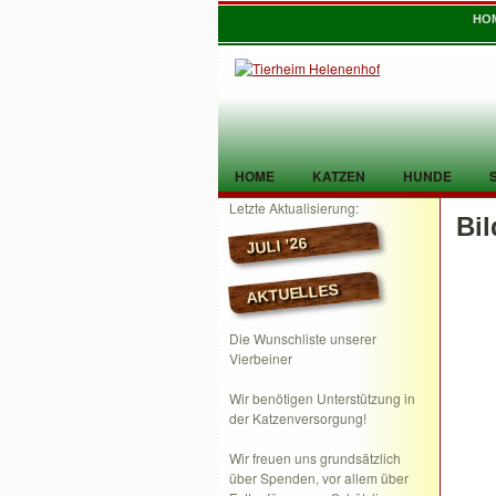
HO
HOME
KATZEN
HUNDE
Letzte Aktualisierung:
Bil
TIER GEFUNDEN
KONTAKT
JULI ’26
AKTUELLES
Die Wunschliste unserer
Vierbeiner
Wir benötigen Unterstützung in
der Katzenversorgung!
Wir freuen uns grundsätzlich
über Spenden, vor allem über