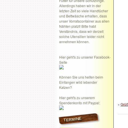
Futter für unsere Schützlinge.
Allerdings haben wir in der
letzten Zeit so viele Handtücher
und Bettwäsche erhalten, dass
unser Vorratscontainer aus allen
Nähten platzt! Bitte habt
Verständnis, dass wir derzeit
solche Utensilien leider nicht
annehmen können.
Hier geht's zu unserer Facebook-
Seite
Können Sie uns helfen beim
Einfangen wild lebender
Katzen?
Hier geht's zu unserem
Spendenkonto mit Paypal:
«
Grüß
TERMINE