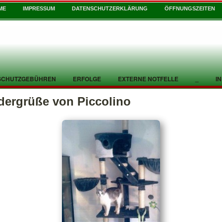
ME
IMPRESSUM
DATENSCHUTZERKLÄRUNG
ÖFFNUNGSZEITEN
SCHUTZGEBÜHREN
ERFOLGE
EXTERNE NOTFELLE
_
I
dergrüße von Piccolino