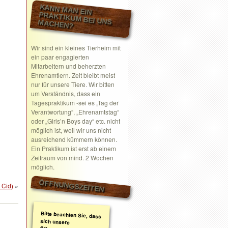
KANN MAN EIN
PRAKTIKUM BEI UNS MACHEN?
Wir sind ein kleines Tierheim mit
ein paar engagierten
Mitarbeitern und beherzten
Ehrenamtlern. Zeit bleibt meist
nur für unsere Tiere. Wir bitten
um Verständnis, dass ein
Tagespraktikum -sei es „Tag der
Verantwortung“, „Ehrenamtstag“
oder „Girls’n Boys day“ etc. nicht
möglich ist, weil wir uns nicht
ausreichend kümmern können.
Ein Praktikum ist erst ab einem
Zeitraum von mind. 2 Wochen
möglich.
ÖFFNUNGSZEITEN
 Cid)
»
Bitte beachten Sie, dass
sich unsere
Öffnungszeiten geändert
haben. Wir nehmen
ausschließlich nach
telefonischer oder
schriftlicher Absprache
Termine wahr.
Schreiben Sie gerne ein
Email mit Ihrem