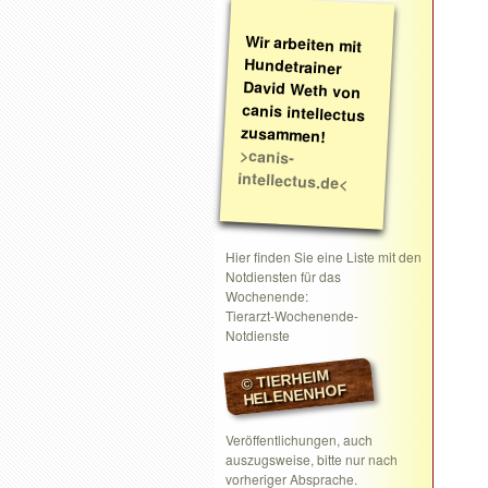
Wir arbeiten mit
Hundetrainer
David Weth von
canis intellectus
zusammen!
>canis-
intellectus.de<
Hier finden Sie eine Liste mit den
Notdiensten für das
Wochenende:
Tierarzt-Wochenende-
Notdienste
© TIERHEIM
HELENENHOF
Veröffentlichungen, auch
auszugsweise, bitte nur nach
vorheriger Absprache.