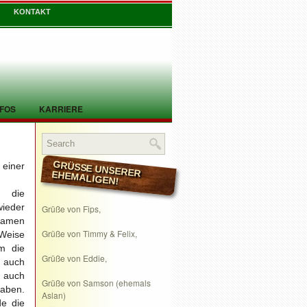
KONTAKT
NFOS
KARRIERE
iner
GRÜSSE UNSERER EHEMALIGEN!
e die
ieder
Grüße von Fips,
 kamen
Grüße von Timmy & Felix,
Weise
m die
Grüße von Eddie,
- auch
auch
Grüße von Samson (ehemals
en.
Aslan)
e die