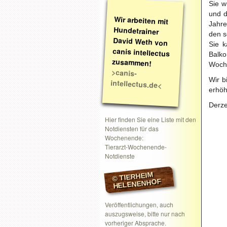
Sie w
und d
Wir arbeiten mit
Hundetrainer
David Weth von
canis intellectus
Jahre
den s
Sie 
Balko
zusammen!
Woch
>canis-
Wir b
intellectus.de<
erhöh
Derze
Hier finden Sie eine Liste mit den
Notdiensten für das
Wochenende:
Tierarzt-Wochenende-
Notdienste
© TIERHEIM
HELENENHOF
Veröffentlichungen, auch
auszugsweise, bitte nur nach
vorheriger Absprache.