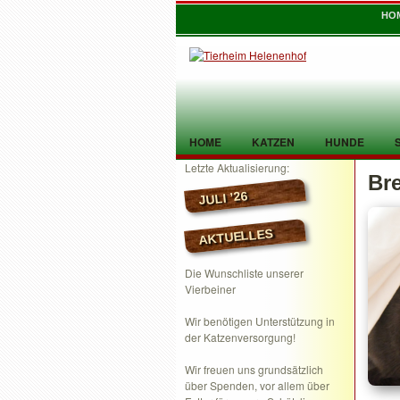
HO
HOME
KATZEN
HUNDE
Letzte Aktualisierung:
Br
TIER GEFUNDEN
KONTAKT
JULI ’26
AKTUELLES
Die Wunschliste unserer
Vierbeiner
Wir benötigen Unterstützung in
der Katzenversorgung!
Wir freuen uns grundsätzlich
über Spenden, vor allem über