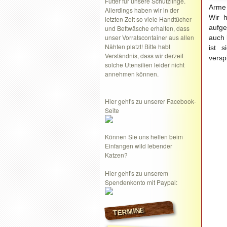
Futter für unsere Schützlinge.
Arme 
Allerdings haben wir in der
Wir h
letzten Zeit so viele Handtücher
aufge
und Bettwäsche erhalten, dass
unser Vorratscontainer aus allen
auch 
Nähten platzt! Bitte habt
ist 
Verständnis, dass wir derzeit
versp
solche Utensilien leider nicht
annehmen können.
Hier geht's zu unserer Facebook-
Seite
Können Sie uns helfen beim
Einfangen wild lebender
Katzen?
Hier geht's zu unserem
Spendenkonto mit Paypal:
TERMINE