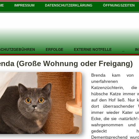
ME
IMPRESSUM
DATENSCHUTZERKLÄRUNG
ÖFFNUNGSZEITEN
SCHUTZGEBÜHREN
ERFOLGE
EXTERNE NOTFELLE
_
I
enda (Große Wohnung oder Freigang)
Brenda kam von e
unerfahrenen
Katzenzüchterin, di
hübsche Katze immer w
auf den Hof ließ. Nur
dort überraschender 
immer wieder Kater u
Ecke, die sie -natürlich!
wahrgenommen und 
gedeckt hab
Dementsprechend wurd