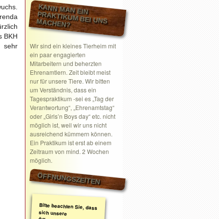
KANN MAN EIN
wuchs.
Brenda
PRAKTIKUM BEI UNS MACHEN?
rzlich
ls BKH
Wir sind ein kleines Tierheim mit
 sehr
ein paar engagierten
Mitarbeitern und beherzten
Ehrenamtlern. Zeit bleibt meist
nur für unsere Tiere. Wir bitten
um Verständnis, dass ein
Tagespraktikum -sei es „Tag der
Verantwortung“, „Ehrenamtstag“
oder „Girls’n Boys day“ etc. nicht
möglich ist, weil wir uns nicht
ausreichend kümmern können.
Ein Praktikum ist erst ab einem
Zeitraum von mind. 2 Wochen
möglich.
ÖFFNUNGSZEITEN
Bitte beachten Sie, dass
sich unsere
Öffnungszeiten geändert
haben. Wir nehmen
ausschließlich nach
telefonischer oder
schriftlicher Absprache
Termine wahr.
Schreiben Sie gerne ein
Email mit Ihrem