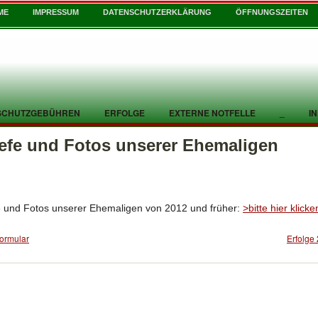
ME
IMPRESSUM
DATENSCHUTZERKLÄRUNG
ÖFFNUNGSZEITEN
SCHUTZGEBÜHREN
ERFOLGE
EXTERNE NOTFELLE
_
I
iefe und Fotos unserer Ehemaligen
e und Fotos unserer Ehemaligen von 2012 und früher:
>bitte hier klick
formular
Erfolge