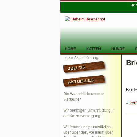
HO
HOME
KATZEN
HUNDE
Letzte Aktualisierung:
Br
TIER GEFUNDEN
KONTAKT
JULI ’26
AKTUELLES
Brief
Die Wunschliste unserer
Vierbeiner
«
Test
Wir benötigen Unterstützung in
der Katzenversorgung!
Wir freuen uns grundsätzlich
über Spenden, vor allem über