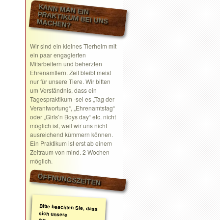
KANN MAN EIN
PRAKTIKUM BEI UNS MACHEN?
Wir sind ein kleines Tierheim mit
ein paar engagierten
Mitarbeitern und beherzten
Ehrenamtlern. Zeit bleibt meist
nur für unsere Tiere. Wir bitten
um Verständnis, dass ein
Tagespraktikum -sei es „Tag der
Verantwortung“, „Ehrenamtstag“
oder „Girls’n Boys day“ etc. nicht
möglich ist, weil wir uns nicht
ausreichend kümmern können.
Ein Praktikum ist erst ab einem
Zeitraum von mind. 2 Wochen
möglich.
ÖFFNUNGSZEITEN
Bitte beachten Sie, dass
sich unsere
Öffnungszeiten geändert
haben. Wir nehmen
ausschließlich nach
telefonischer oder
schriftlicher Absprache
Termine wahr.
Schreiben Sie gerne ein
Email mit Ihrem