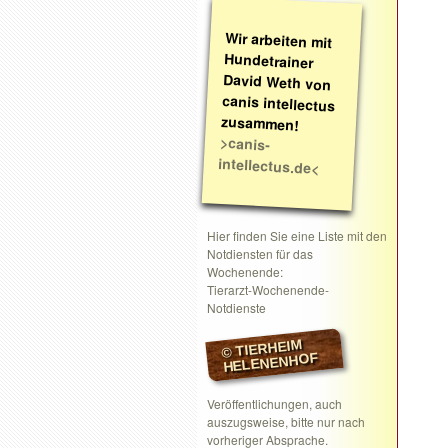
Wir arbeiten mit
Hundetrainer
David Weth von
canis intellectus
zusammen!
>canis-
intellectus.de<
Hier finden Sie eine Liste mit den
Notdiensten für das
Wochenende:
Tierarzt-Wochenende-
Notdienste
© TIERHEIM
HELENENHOF
Veröffentlichungen, auch
auszugsweise, bitte nur nach
vorheriger Absprache.