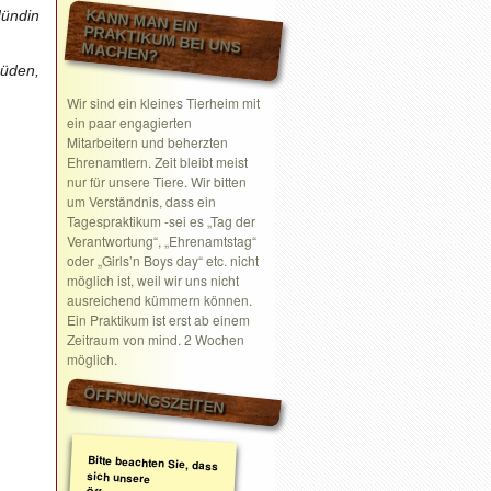
KANN MAN EIN
Hündin
PRAKTIKUM BEI UNS MACHEN?
Rüden,
Wir sind ein kleines Tierheim mit
ein paar engagierten
Mitarbeitern und beherzten
Ehrenamtlern. Zeit bleibt meist
nur für unsere Tiere. Wir bitten
um Verständnis, dass ein
Tagespraktikum -sei es „Tag der
Verantwortung“, „Ehrenamtstag“
oder „Girls’n Boys day“ etc. nicht
möglich ist, weil wir uns nicht
ausreichend kümmern können.
Ein Praktikum ist erst ab einem
Zeitraum von mind. 2 Wochen
möglich.
ÖFFNUNGSZEITEN
Bitte beachten Sie, dass
sich unsere
Öffnungszeiten geändert
haben. Wir nehmen
ausschließlich nach
telefonischer oder
schriftlicher Absprache
Termine wahr.
Schreiben Sie gerne ein
Email mit Ihrem