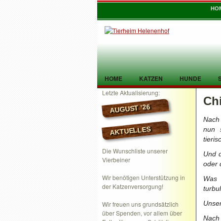
HO
HOME
KATZEN
HUNDE
Letzte Aktualisierung:
Ch
TIER GEFUNDEN
KONTAKT
AUGUST ’26
Nach 
AKTUELLES
nun 
tieri
Die Wunschliste unserer
Und d
Vierbeiner
oder 
Wir benötigen Unterstützung in
Was 
der Katzenversorgung!
turbu
Unser
Wir freuen uns grundsätzlich
über Spenden, vor allem über
Nach