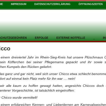
ME
IMPRESSUM
DATENSCHUTZERKLÄRUNG
ÖFFNUNGSZEITEN
SCHUTZGEBÜHREN
ERFOLGE
EXTERNE NOTFELLE
_
I
icco
einem dreiviertel Jahr im Rhein-Sieg-Kreis hat unsere Plüschmaus 
sein Köfferchen bei seiner Pflegemama gepackt und ihr sowie s
schen Kumpels den Rücken gekehrt.
as ganz und gar nicht, weil sich unser Chicco etwa schlecht benomm
dort auf einmal kein Platz mehr für ihn war … nein!
wir alle kaum zu hoffen gewagt hatten, angesichts Chiccos doch 
lenterer Vorgeschichte, ist tatsächlich eingetroffen:
 Chicco wurde vermittelt!
 einem erfolgreichen Kennen- und Liebenlernen am Karnevalswoche