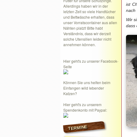
Futter für unsere Schützlinge.
ist C
Allerdings haben wir in der
nach 
letzten Zeit so viele Handtücher
und Bettwäsche erhalten, dass
Wir s
unser Vorratscontainer aus allen
dass 
Nähten platzt! Bitte habt
Verständnis, dass wir derzeit
solche Utensilien leider nicht
annehmen können.
Hier geht's zu unserer Facebook-
Seite
Können Sie uns helfen beim
Einfangen wild lebender
Katzen?
Hier geht's zu unserem
Spendenkonto mit Paypal:
TERMINE