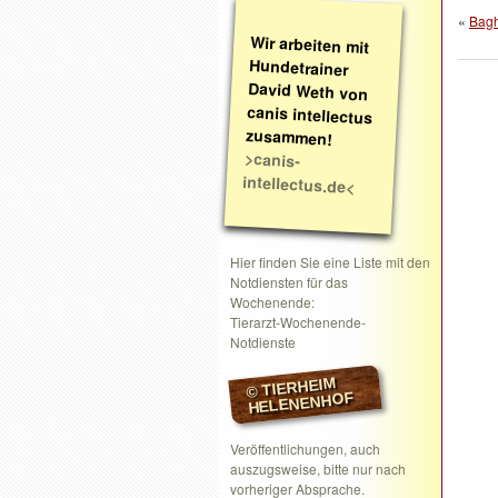
«
Bagh
Wir arbeiten mit
Hundetrainer
David Weth von
canis intellectus
zusammen!
>canis-
intellectus.de<
Hier finden Sie eine Liste mit den
Notdiensten für das
Wochenende:
Tierarzt-Wochenende-
Notdienste
© TIERHEIM
HELENENHOF
Veröffentlichungen, auch
auszugsweise, bitte nur nach
vorheriger Absprache.