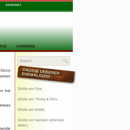
KONTAKT
NFOS
KARRIERE
Chicco
GRÜSSE UNSERER EHEMALIGEN!
einen
Grüße von Fips,
en hat
Grüße von Timmy & Felix,
etwas
Grüße von Eddie,
Grüße von Samson (ehemals
Aslan)
nende