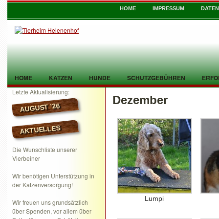
HOME
IMPRESSUM
DATE
HOME
KATZEN
HUNDE
SCHUTZGEBÜHREN
ERFO
Letzte Aktualisierung:
Dezember
TIER GEFUNDEN
KONTAKT
AUGUST ’26
AKTUELLES
Die Wunschliste unserer
Vierbeiner
Wir benötigen Unterstützung in
der Katzenversorgung!
Lumpi
Wir freuen uns grundsätzlich
über Spenden, vor allem über