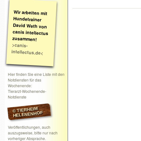
Wir arbeiten mit
Hundetrainer
David Weth von
canis intellectus
zusammen!
>canis-
intellectus.de<
Hier finden Sie eine Liste mit den
Notdiensten für das
Wochenende:
Tierarzt-Wochenende-
Notdienste
© TIERHEIM
HELENENHOF
Veröffentlichungen, auch
auszugsweise, bitte nur nach
vorheriger Absprache.