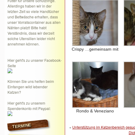
Futter für unsere Schützlinge.
Allerdings haben wir in der
letzten Zeit so viele Handtücher
und Bettwäsche erhalten, dass
unser Vorratscontainer aus allen
Nähten platzt! Bitte habt
Verständnis, dass wir derzeit
solche Utensilien leider nicht
annehmen können.
Crispy …gemeinsam mit
Hier geht's zu unserer Facebook-
Seite
Können Sie uns helfen beim
Einfangen wild lebender
Katzen?
Hier geht's zu unserem
Spendenkonto mit Paypal:
Rondo & Veneziano
TERMINE
«
Unterstützung im Katzenbereich gesu
Dic