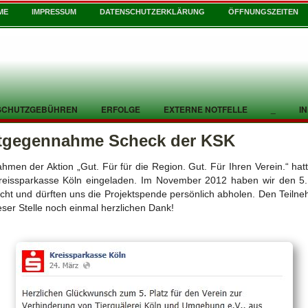
ME
IMPRESSUM
DATENSCHUTZERKLÄRUNG
ÖFFNUNGSZEITEN
SCHUTZGEBÜHREN
ERFOLGE
EXTERNE NOTFELLE
_
I
tgegennahme Scheck der KSK
hmen der Aktion „Gut. Für für die Region. Gut. Für Ihren Verein.“ hat
reissparkasse Köln eingeladen. Im November 2012 haben wir den 5.
ht und dürften uns die Projektspende persönlich abholen. Den Teiln
eser Stelle noch einmal herzlichen Dank!