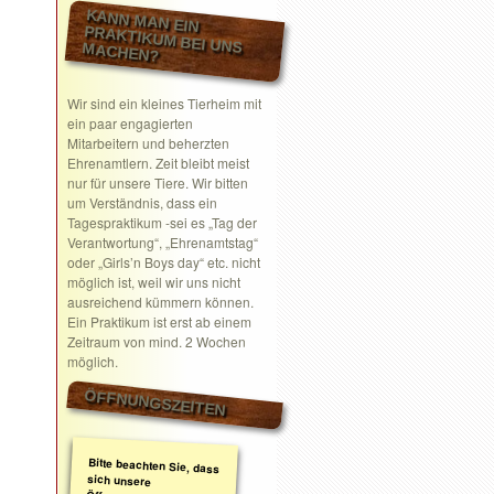
KANN MAN EIN
PRAKTIKUM BEI UNS MACHEN?
Wir sind ein kleines Tierheim mit
ein paar engagierten
Mitarbeitern und beherzten
Ehrenamtlern. Zeit bleibt meist
nur für unsere Tiere. Wir bitten
um Verständnis, dass ein
Tagespraktikum -sei es „Tag der
Verantwortung“, „Ehrenamtstag“
oder „Girls’n Boys day“ etc. nicht
möglich ist, weil wir uns nicht
ausreichend kümmern können.
Ein Praktikum ist erst ab einem
Zeitraum von mind. 2 Wochen
möglich.
ÖFFNUNGSZEITEN
Bitte beachten Sie, dass
sich unsere
Öffnungszeiten geändert
haben. Wir nehmen
ausschließlich nach
telefonischer oder
schriftlicher Absprache
Termine wahr.
Schreiben Sie gerne ein
Email mit Ihrem