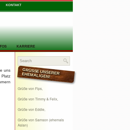
KONTAKT
NFOS
KARRIERE
te uns
GRÜSSE UNSERER EHEMALIGEN!
 Platz
ehmern
Grüße von Fips,
Grüße von Timmy & Felix,
Grüße von Eddie,
Grüße von Samson (ehemals
Aslan)