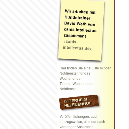
Wir arbeiten mit
Hundetrainer
David Weth von
canis intellectus
zusammen!
>canis-
intellectus.de<
Hier finden Sie eine Liste mit den
Notdiensten für das
Wochenende:
Tierarzt-Wochenende-
Notdienste
© TIERHEIM
HELENENHOF
Veröffentlichungen, auch
auszugsweise, bitte nur nach
vorheriger Absprache.