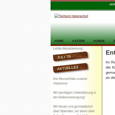
HO
HOME
KATZEN
HUNDE
Letzte Aktualisierung:
En
TIER GEFUNDEN
KONTAKT
JULI ’26
Im Ra
AKTUELLES
die K
gemac
an di
Die Wunschliste unserer
Vierbeiner
Wir benötigen Unterstützung in
der Katzenversorgung!
Wir freuen uns grundsätzlich
über Spenden, vor allem über