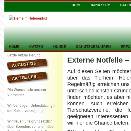
HOME
IMPRESSUM
DATE
HOME
KATZEN
HUNDE
SCHUTZGEBÜHREN
ERFO
Letzte Aktualisierung:
Externe Notfelle – 
TIER GEFUNDEN
KONTAKT
AUGUST ’26
Auf diesen Seiten möchten 
AKTUELLES
über das Tierheim Helen
Regelmäßig erreichen uns
Die Wunschliste unserer
unterschiedlichsten Gründ
Vierbeiner
finden möchten, es aber ni
können. Auch erreichen 
Wir benötigen Unterstützung in
Tierschutzvereine, die 
der Katzenversorgung!
geeigneten Interessente
Wir freuen uns grundsätzlich
wir hier die Chance bieten, 
über Spenden, vor allem über