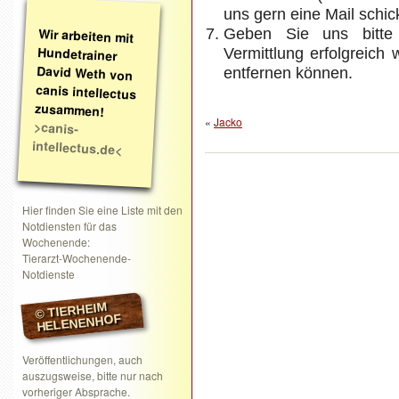
uns gern eine Mail schic
Wir arbeiten mit
Hundetrainer
David Weth von
canis intellectus
Geben Sie uns bitte
Vermittlung erfolgreich
entfernen können.
zusammen!
«
Jacko
>canis-
intellectus.de<
Hier finden Sie eine Liste mit den
Notdiensten für das
Wochenende:
Tierarzt-Wochenende-
Notdienste
© TIERHEIM
HELENENHOF
Veröffentlichungen, auch
auszugsweise, bitte nur nach
vorheriger Absprache.