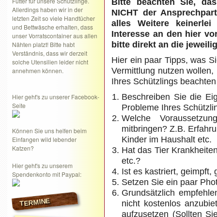
Futter für unsere Schützlinge.
Bitte beachten Sie, da
Allerdings haben wir in der
NICHT der Ansprechpart
letzten Zeit so viele Handtücher
alles Weitere keinerle
und Bettwäsche erhalten, dass
Interesse an den hier vo
unser Vorratscontainer aus allen
bitte direkt an die jeweil
Nähten platzt! Bitte habt
Verständnis, dass wir derzeit
Hier ein paar Tipps, was Si
solche Utensilien leider nicht
Vermittlung nutzen wollen,
annehmen können.
Ihres Schützlings beachten 
Beschreiben Sie die Ei
Hier geht's zu unserer Facebook-
Seite
Probleme Ihres Schützli
Welche Voraussetzu
mitbringen? Z.B. Erfahr
Können Sie uns helfen beim
Kinder im Haushalt etc.
Einfangen wild lebender
Katzen?
Hat das Tier Krankheiten,
etc.?
Hier geht's zu unserem
Ist es kastriert, geimpft,
Spendenkonto mit Paypal:
Setzen Sie ein paar Phot
Grundsätzlich empfehlen
TERMINE
nicht kostenlos anzubie
aufzusetzen (Sollten Si