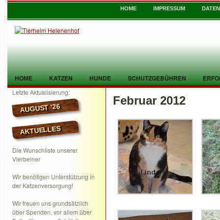
HOME
IMPRESSUM
DATE
HOME
KATZEN
HUNDE
SCHUTZGEBÜHREN
ERFO
Letzte Aktualisierung:
Februar 2012
TIER GEFUNDEN
KONTAKT
AUGUST ’26
AKTUELLES
Die Wunschliste unserer
Vierbeiner
Wir benötigen Unterstützung in
der Katzenversorgung!
Wir freuen uns grundsätzlich
über Spenden, vor allem über