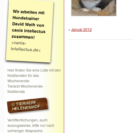
Wir arbeiten mit
Hundetrainer
David Weth von
canis intellectus
«
Januar 2012
zusammen!
>canis-
intellectus.de<
Hier finden Sie eine Liste mit den
Notdiensten für das
Wochenende:
Tierarzt-Wochenende-
Notdienste
© TIERHEIM
HELENENHOF
Veröffentlichungen, auch
auszugsweise, bitte nur nach
vorheriger Absprache.