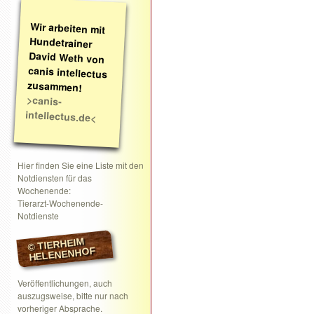
Wir arbeiten mit
Hundetrainer
David Weth von
canis intellectus
zusammen!
>canis-
intellectus.de<
Hier finden Sie eine Liste mit den
Notdiensten für das
Wochenende:
Tierarzt-Wochenende-
Notdienste
© TIERHEIM
HELENENHOF
Veröffentlichungen, auch
auszugsweise, bitte nur nach
vorheriger Absprache.