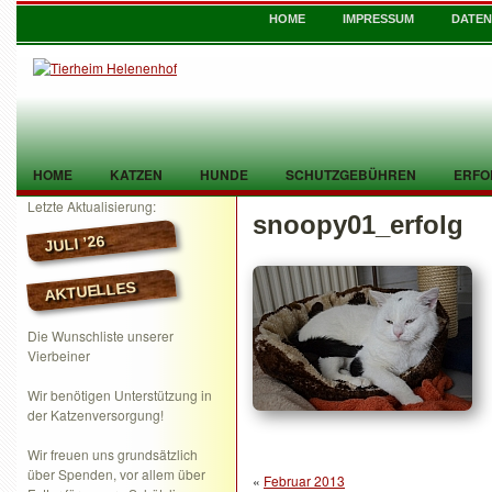
HOME
IMPRESSUM
DATE
HOME
KATZEN
HUNDE
SCHUTZGEBÜHREN
ERFO
Letzte Aktualisierung:
snoopy01_erfolg
TIER GEFUNDEN
KONTAKT
JULI ’26
AKTUELLES
Die Wunschliste unserer
Vierbeiner
Wir benötigen Unterstützung in
der Katzenversorgung!
Wir freuen uns grundsätzlich
über Spenden, vor allem über
«
Februar 2013