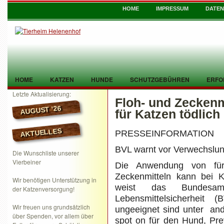
HOME
IMPRESSUM
DATE
HOME
KATZEN
HUNDE
SCHUTZGEBÜHREN
ERFO
Letzte Aktualisierung:
Floh- und Zeckenm
TIER GEFUNDEN
KONTAKT
AUGUST ’26
für Katzen tödlich
AKTUELLES
PRESSEINFORMATION
BVL warnt vor Verwechslun
Die Wunschliste unserer
Vierbeiner
Die Anwendung von fü
Zeckenmitteln kann bei 
Wir benötigen Unterstützung in
weist das Bundesam
der Katzenversorgung!
Lebensmittelsicherheit
Wir freuen uns grundsätzlich
ungeeignet sind unter and
über Spenden, vor allem über
spot on für den Hund, Pre