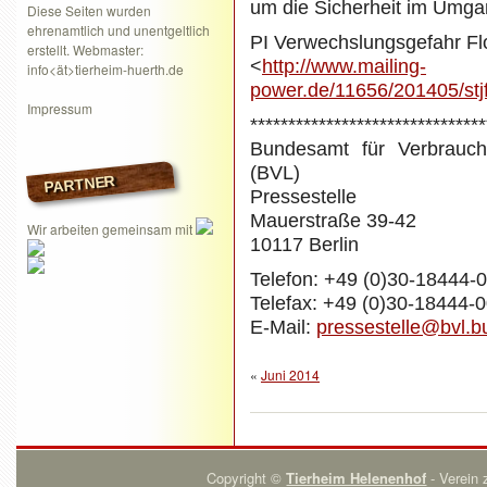
um die Sicherheit im Umga
Diese Seiten wurden
ehrenamtlich und unentgeltlich
PI Verwechslungsgefahr Flo
erstellt. Webmaster:
<
http://www.mailing-
info<ät>tierheim-huerth.de
power.de/11656/201405/st
Impressum
*******************************
Bundesamt für Verbrauche
(BVL)
PARTNER
Pressestelle
Mauerstraße 39-42
Wir arbeiten gemeinsam mit
10117 Berlin
Telefon: +49 (0)30-18444-
Telefax: +49 (0)30-18444-
E-Mail:
pressestelle@bvl.b
«
Juni 2014
Copyright ©
Tierheim Helenenhof
- Verein 