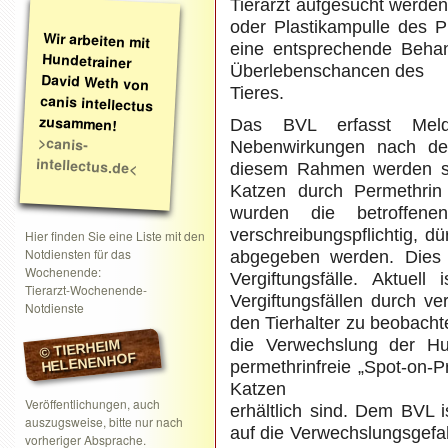
Tierarzt aufgesucht werde
oder Plastikampulle des P
Wir arbeiten mit
Hundetrainer
David Weth von
canis intellectus
eine entsprechende Behand
Überlebenschancen des
Tieres.
zusammen!
Das BVL erfasst Meld
>canis-
Nebenwirkungen nach dem
intellectus.de<
diesem Rahmen werden sei
Katzen durch Permethrin 
wurden die betroffene
verschreibungspflichtig, d
Hier finden Sie eine Liste mit den
Notdiensten für das
abgegeben werden. Dies 
Wochenende:
Vergiftungsfälle. Aktuel
Tierarzt-Wochenende-
Vergiftungsfällen durch v
Notdienste
den Tierhalter zu beobachte
die Verwechslung der Hu
© TIERHEIM
HELENENHOF
permethrinfreie „Spot-on-
Katzen
Veröffentlichungen, auch
erhältlich sind. Dem BVL i
auszugsweise, bitte nur nach
auf die Verwechslungsgefah
vorheriger Absprache.