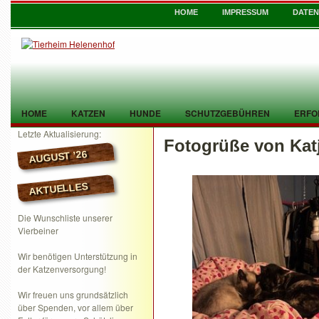
HOME
IMPRESSUM
DATE
HOME
KATZEN
HUNDE
SCHUTZGEBÜHREN
ERFO
Letzte Aktualisierung:
Fotogrüße von Kat
TIER GEFUNDEN
KONTAKT
AUGUST ’26
AKTUELLES
Die Wunschliste unserer
Vierbeiner
Wir benötigen Unterstützung in
der Katzenversorgung!
Wir freuen uns grundsätzlich
über Spenden, vor allem über