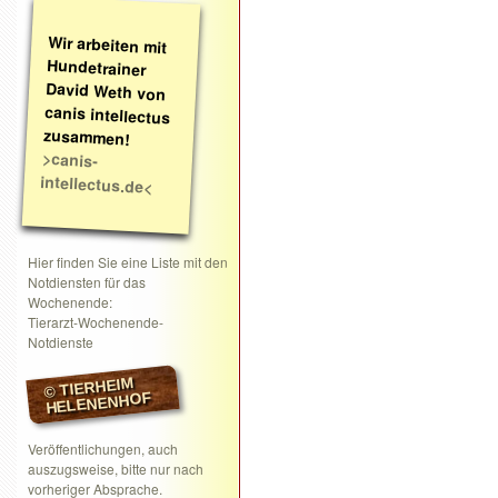
Wir arbeiten mit
Hundetrainer
David Weth von
canis intellectus
zusammen!
>canis-
intellectus.de<
Hier finden Sie eine Liste mit den
Notdiensten für das
Wochenende:
Tierarzt-Wochenende-
Notdienste
© TIERHEIM
HELENENHOF
Veröffentlichungen, auch
auszugsweise, bitte nur nach
vorheriger Absprache.