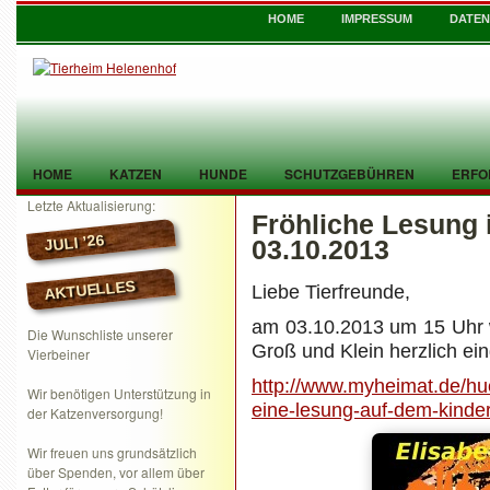
HOME
IMPRESSUM
DATE
HOME
KATZEN
HUNDE
SCHUTZGEBÜHREN
ERFO
Letzte Aktualisierung:
Fröhliche Lesung
TIER GEFUNDEN
KONTAKT
JULI ’26
03.10.2013
AKTUELLES
Liebe Tierfreunde,
am 03.10.2013 um 15 Uhr w
Die Wunschliste unserer
Groß und Klein herzlich ei
Vierbeiner
http://www.myheimat.de/hue
Wir benötigen Unterstützung in
eine-lesung-auf-dem-kinde
der Katzenversorgung!
Wir freuen uns grundsätzlich
über Spenden, vor allem über