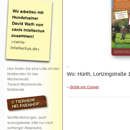
Wir arbeiten mit
Hundetrainer
David Weth von
canis intellectus
zusammen!
>canis-
intellectus.de<
Hier finden Sie eine Liste mit den
Notdiensten für das
Wo: Hürth, Lortzingstraße 
Wochenende:
Tierarzt-Wochenende-
«
Grüße von Cooper
Notdienste
© TIERHEIM
HELENENHOF
Veröffentlichungen, auch
auszugsweise, bitte nur nach
vorheriger Absprache.