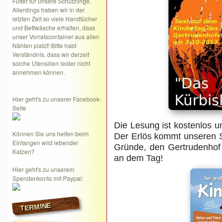
Futter für unsere Schützlinge.
Allerdings haben wir in der
letzten Zeit so viele Handtücher
und Bettwäsche erhalten, dass
unser Vorratscontainer aus allen
Nähten platzt! Bitte habt
Verständnis, dass wir derzeit
solche Utensilien leider nicht
annehmen können.
Hier geht's zu unserer Facebook-
Seite
Die Lesung ist kostenlos u
Können Sie uns helfen beim
Der Erlös kommt unseren Sc
Einfangen wild lebender
Gründe, den Gertrudenhof 
Katzen?
an dem Tag!
Hier geht's zu unserem
Spendenkonto mit Paypal:
TERMINE