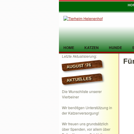
HO
HOME
KATZEN
HUNDE
Letzte Aktualisierung:
Fü
TIER GEFUNDEN
KONTAKT
AUGUST ’26
AKTUELLES
Die Wunschliste unserer
Vierbeiner
Wir benötigen Unterstützung in
der Katzenversorgung!
Wir freuen uns grundsätzlich
über Spenden, vor allem über