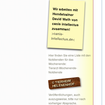
Wir arbeiten mit
Hundetrainer
David Weth von
canis intellectus
zusammen!
>canis-
intellectus.de<
Hier finden Sie eine Liste mit den
Notdiensten für das
Wochenende:
Tierarzt-Wochenende-
Notdienste
© TIERHEIM
HELENENHOF
Veröffentlichungen, auch
auszugsweise, bitte nur nach
vorheriger Absprache.