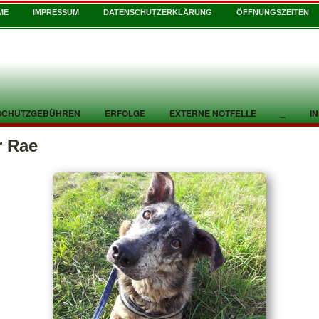
ME
IMPRESSUM
DATENSCHUTZERKLÄRUNG
ÖFFNUNGSZEITEN
SCHUTZGEBÜHREN
ERFOLGE
EXTERNE NOTFELLE
_
I
r Rae