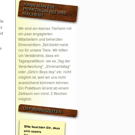
KANN MAN EIN
PRAKTIKUM BEI UNS MACHEN?
ie
as
Wir sind ein kleines Tierheim mit
nd
ein paar engagierten
Mitarbeitern und beherzten
Ehrenamtlern. Zeit bleibt meist
e
nur für unsere Tiere. Wir bitten
um Verständnis, dass ein
Tagespraktikum -sei es „Tag der
Verantwortung“, „Ehrenamtstag“
oder „Girls’n Boys day“ etc. nicht
möglich ist, weil wir uns nicht
ausreichend kümmern können.
Ein Praktikum ist erst ab einem
Zeitraum von mind. 2 Wochen
möglich.
ÖFFNUNGSZEITEN
Bitte beachten Sie, dass
sich unsere
Öffnungszeiten geändert
haben. Wir nehmen
ausschließlich nach
telefonischer oder
schriftlicher Absprache
Termine wahr.
Schreiben Sie gerne ein
Email mit Ihrem