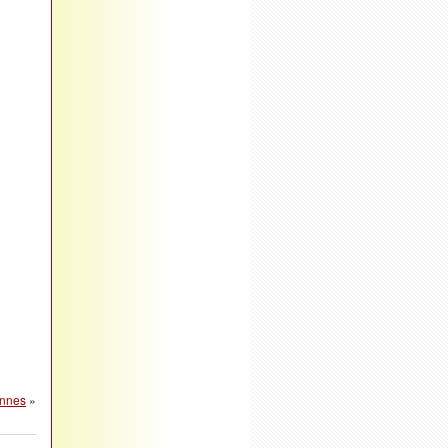
annes
»