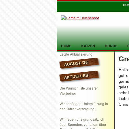
HO
HOME
KATZEN
HUNDE
Letzte Aktualisierung:
Gre
TIER GEFUNDEN
KONTAKT
AUGUST ’26
Hallo
AKTUELLES
gut e
garn
gelas
Die Wunschliste unserer
sehr l
Vierbeiner
Lieb
Wir benötigen Unterstützung in
Chris
der Katzenversorgung!
Wir freuen uns grundsätzlich
über Spenden, vor allem über