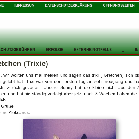
ME
IMPRESSUM
DATENSCHUTZERKLÄRUNG
ÖFFNUNGSZEITEN
SCHUTZGEBÜHREN
ERFOLGE
EXTERNE NOTFELLE
_
I
tchen (Trixie)
 , wir wollten uns mal melden und sagen das trixi ( Gretchen) sich bis
ingelebt hat. Trixi war von dem ersten Tag an sehr neugierig und ha
icht zurück gezogen. Unsere Sunny hat die kleine nicht aus den 
sen und hat sie ständig verfolgt aber jetzt nach 3 Wochen haben die 
ieb.
e Grüße
 und Aleksandra