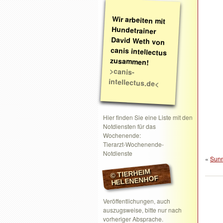
Wir arbeiten mit
Hundetrainer
David Weth von
canis intellectus
zusammen!
>canis-
intellectus.de<
Hier finden Sie eine Liste mit den
Notdiensten für das
Wochenende:
Tierarzt-Wochenende-
Notdienste
«
Sun
© TIERHEIM
HELENENHOF
Veröffentlichungen, auch
auszugsweise, bitte nur nach
vorheriger Absprache.