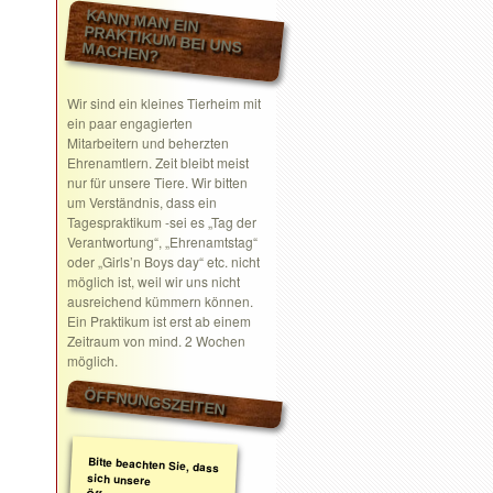
KANN MAN EIN
PRAKTIKUM BEI UNS MACHEN?
Wir sind ein kleines Tierheim mit
ein paar engagierten
Mitarbeitern und beherzten
Ehrenamtlern. Zeit bleibt meist
nur für unsere Tiere. Wir bitten
um Verständnis, dass ein
Tagespraktikum -sei es „Tag der
Verantwortung“, „Ehrenamtstag“
oder „Girls’n Boys day“ etc. nicht
möglich ist, weil wir uns nicht
ausreichend kümmern können.
Ein Praktikum ist erst ab einem
Zeitraum von mind. 2 Wochen
möglich.
ÖFFNUNGSZEITEN
Bitte beachten Sie, dass
sich unsere
Öffnungszeiten geändert
haben. Wir nehmen
ausschließlich nach
telefonischer oder
schriftlicher Absprache
Termine wahr.
Schreiben Sie gerne ein
Email mit Ihrem