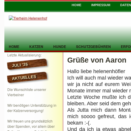
HOME
IMPRESSUM
DATE
HOME
KATZEN
HUNDE
SCHUTZGEBÜHREN
ERFO
Letzte Aktualisierung:
Grüße von Aaron
TIER GEFUNDEN
KONTAKT
JULI ’26
Hallo liebe helenenhöfler
AKTUELLES
Ich will auch mal wieder w
wir ja nicht auf eurem We
Die Wunschliste unserer
Monate immer mal wieder ni
Vierbeiner
Letzte Woche mußte ich da
bleiben. Aber seid dem geht
Wir benötigen Unterstützung in
Als Jutta mich dann Mont
der Katzenversorgung!
mich soooo gefreut, das i
Wir freuen uns grundsätzlich
bekam :-(.
über Spenden, vor allem über
Und da ich ja etwas abne