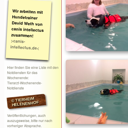
Wir arbeiten mit
Hundetrainer
David Weth von
canis intellectus
zusammen!
>canis-
intellectus.de<
Hier finden Sie eine Liste mit den
Notdiensten für das
Wochenende:
Tierarzt-Wochenende-
Notdienste
© TIERHEIM
HELENENHOF
Veröffentlichungen, auch
auszugsweise, bitte nur nach
vorheriger Absprache.