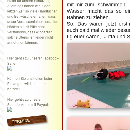
Futter für unsere Schützlinge.
mit mir zum schwimmen. G
Allerdings haben wir in der
Wasser macht das so ei
letzten Zeit so viele Handtücher
und Bettwäsche erhalten, dass
Bahnen zu ziehen.
unser Vorratscontainer aus allen
So. Das waren jetzt erst
Nähten platzt! Bitte habt
euch bald mal wieder bes
Verständnis, dass wir derzeit
Lg euer Aaron, Jutta und S
solche Utensilien leider nicht
annehmen können.
Hier geht's zu unserer Facebook-
Seite
Können Sie uns helfen beim
Einfangen wild lebender
Katzen?
Hier geht's zu unserem
Spendenkonto mit Paypal:
TERMINE