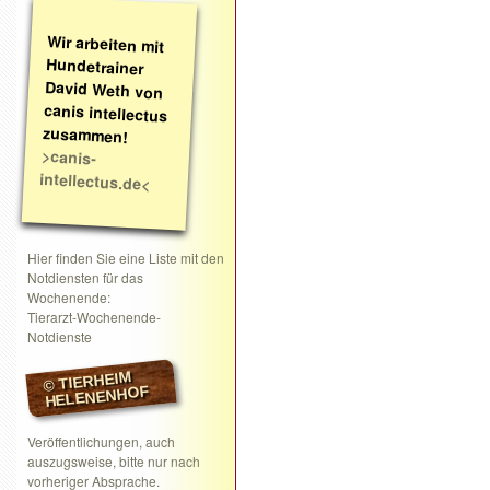
Wir arbeiten mit
Hundetrainer
David Weth von
canis intellectus
zusammen!
>canis-
intellectus.de<
Hier finden Sie eine Liste mit den
Notdiensten für das
Wochenende:
Tierarzt-Wochenende-
Notdienste
© TIERHEIM
HELENENHOF
Veröffentlichungen, auch
auszugsweise, bitte nur nach
vorheriger Absprache.