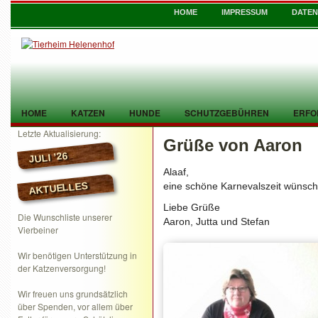
HOME
IMPRESSUM
DATE
HOME
KATZEN
HUNDE
SCHUTZGEBÜHREN
ERFO
Letzte Aktualisierung:
Grüße von Aaron
TIER GEFUNDEN
KONTAKT
JULI ’26
Alaaf,
AKTUELLES
eine schöne Karnevalszeit wünsche
Liebe Grüße
Die Wunschliste unserer
Aaron, Jutta und Stefan
Vierbeiner
Wir benötigen Unterstützung in
der Katzenversorgung!
Wir freuen uns grundsätzlich
über Spenden, vor allem über