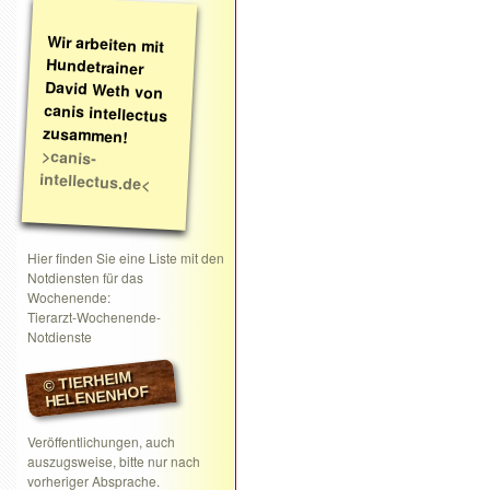
Wir arbeiten mit
Hundetrainer
David Weth von
canis intellectus
zusammen!
>canis-
intellectus.de<
Hier finden Sie eine Liste mit den
Notdiensten für das
Wochenende:
Tierarzt-Wochenende-
Notdienste
© TIERHEIM
HELENENHOF
Veröffentlichungen, auch
auszugsweise, bitte nur nach
vorheriger Absprache.