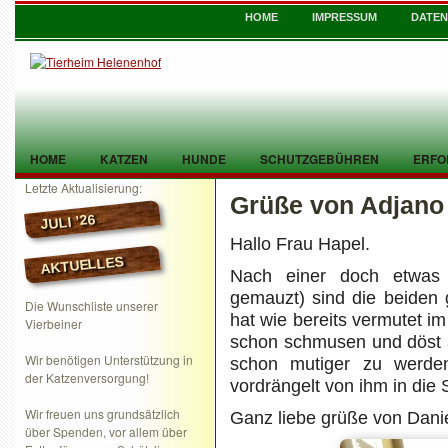
HOME
IMPRESSUM
DATE
HOME
KATZEN
HUNDE
SCHUTZGEBÜHREN
ERFO
Letzte Aktualisierung:
Grüße von Adjano
TIER GEFUNDEN
KONTAKT
JULI ’26
Hallo Frau Hapel.
AKTUELLES
Nach einer doch etwas 
gemauzt) sind die beiden
Die Wunschliste unserer
hat wie bereits vermutet 
Vierbeiner
schon schmusen und döst 
Wir benötigen Unterstützung in
schon mutiger zu werde
der Katzenversorgung!
vordrängelt von ihm in die
Wir freuen uns grundsätzlich
Ganz liebe grüße von Danie
über Spenden, vor allem über