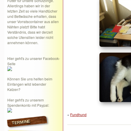
Futter für unsere Schützlinge.
Allerdings haben wir in der
letzten Zeit so viele Handtücher
und Bettwäsche erhalten, dass
unser Vorratscontainer aus allen
Nähten platzt! Bitte habt
Verständnis, dass wir derzeit
solche Utensilien leider nicht
annehmen können.
Hier geht's zu unserer Facebook-
Seite
Können Sie uns helfen beim
Einfangen wild lebender
Katzen?
Hier geht's zu unserem
Spendenkonto mit Paypal:
«
Fundhund
TERMINE