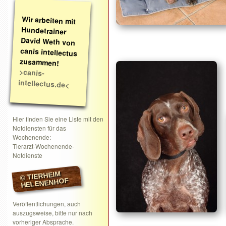
Wir arbeiten mit
Hundetrainer
David Weth von
canis intellectus
zusammen!
>canis-
intellectus.de<
Hier finden Sie eine Liste mit den
Notdiensten für das
Wochenende:
Tierarzt-Wochenende-
Notdienste
© TIERHEIM
HELENENHOF
Veröffentlichungen, auch
auszugsweise, bitte nur nach
vorheriger Absprache.