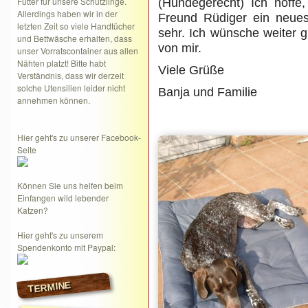
Futter für unsere Schützlinge.
(Hundegerecht) Ich hoffe
Allerdings haben wir in der
Freund Rüdiger ein neue
letzten Zeit so viele Handtücher
sehr. Ich wünsche weiter g
und Bettwäsche erhalten, dass
von mir.
unser Vorratscontainer aus allen
Nähten platzt! Bitte habt
Viele Grüße
Verständnis, dass wir derzeit
solche Utensilien leider nicht
Banja und Familie
annehmen können.
Hier geht's zu unserer Facebook-
Seite
Können Sie uns helfen beim
Einfangen wild lebender
Katzen?
Hier geht's zu unserem
Spendenkonto mit Paypal:
TERMINE