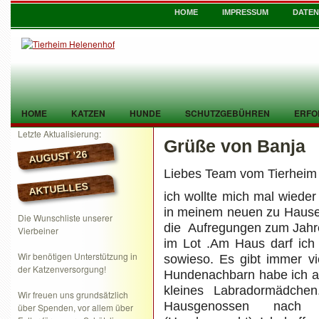
HOME
IMPRESSUM
DATE
HOME
KATZEN
HUNDE
SCHUTZGEBÜHREN
ERFO
Letzte Aktualisierung:
Grüße von Banja
TIER GEFUNDEN
KONTAKT
AUGUST ’26
Liebes Team vom Tierheim 
AKTUELLES
ich wollte mich mal wieder
in meinem neuen zu Hause
Die Wunschliste unserer
die Aufregungen zum Jahres
Vierbeiner
im Lot .Am Haus darf ich
Wir benötigen Unterstützung in
sowieso. Es gibt immer vi
der Katzenversorgung!
Hundenachbarn habe ich au
kleines Labradormädche
Wir freuen uns grundsätzlich
Hausgenossen nach S
über Spenden, vor allem über