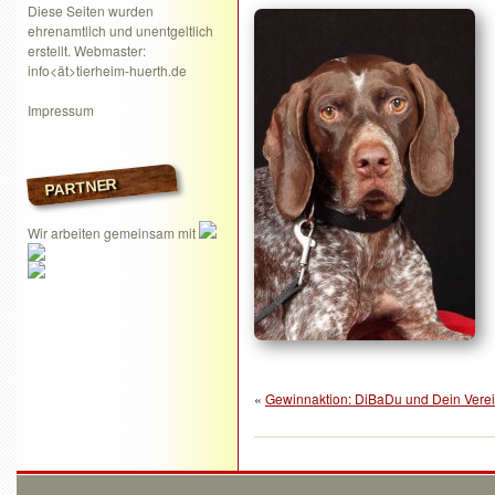
Diese Seiten wurden
ehrenamtlich und unentgeltlich
erstellt. Webmaster:
info<ät>tierheim-huerth.de
Impressum
PARTNER
Wir arbeiten gemeinsam mit
«
Gewinnaktion: DiBaDu und Dein Vere