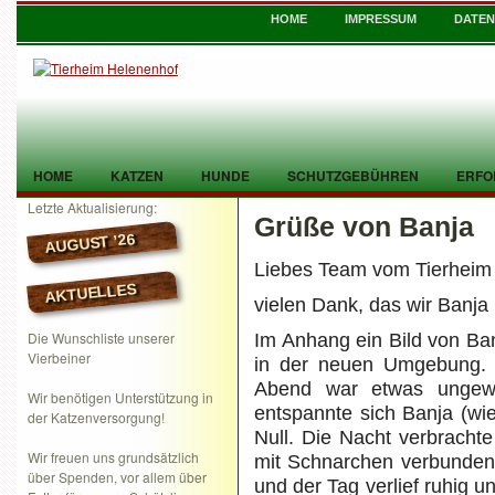
HOME
IMPRESSUM
DATE
HOME
KATZEN
HUNDE
SCHUTZGEBÜHREN
ERFO
Letzte Aktualisierung:
Grüße von Banja
TIER GEFUNDEN
KONTAKT
AUGUST ’26
Liebes Team vom Tierheim
AKTUELLES
vielen Dank, das wir Banja
Die Wunschliste unserer
Im Anhang ein Bild von Ba
Vierbeiner
in der neuen Umgebung. 
Abend war etwas ungewo
Wir benötigen Unterstützung in
entspannte sich Banja (wi
der Katzenversorgung!
Null. Die Nacht verbrachte
Wir freuen uns grundsätzlich
mit Schnarchen verbunden
über Spenden, vor allem über
und der Tag verlief ruhig un