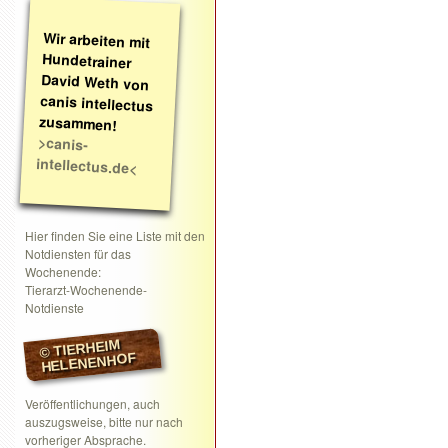
Wir arbeiten mit
Hundetrainer
David Weth von
canis intellectus
zusammen!
>canis-
intellectus.de<
Hier finden Sie eine Liste mit den
Notdiensten für das
Wochenende:
Tierarzt-Wochenende-
Notdienste
© TIERHEIM
HELENENHOF
Veröffentlichungen, auch
auszugsweise, bitte nur nach
vorheriger Absprache.