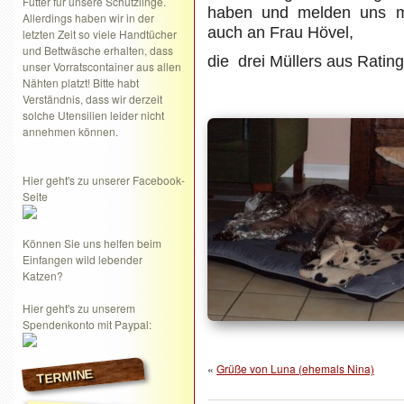
Futter für unsere Schützlinge.
haben und melden uns mi
Allerdings haben wir in der
auch an Frau Hövel,
letzten Zeit so viele Handtücher
und Bettwäsche erhalten, dass
die drei Müllers aus Ratin
unser Vorratscontainer aus allen
Nähten platzt! Bitte habt
Verständnis, dass wir derzeit
solche Utensilien leider nicht
annehmen können.
Hier geht's zu unserer Facebook-
Seite
Können Sie uns helfen beim
Einfangen wild lebender
Katzen?
Hier geht's zu unserem
Spendenkonto mit Paypal:
«
Grüße von Luna (ehemals Nina)
TERMINE