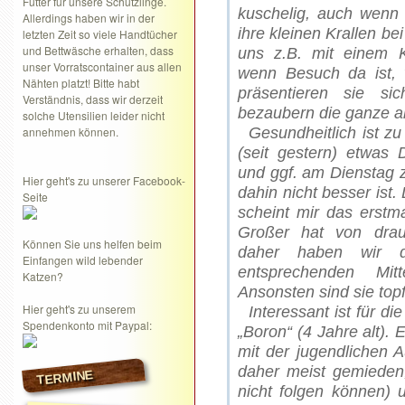
Futter für unsere Schützlinge.
kuschelig, auch wenn 
Allerdings haben wir in der
ihre kleinen Krallen be
letzten Zeit so viele Handtücher
und Bettwäsche erhalten, dass
uns z.B. mit einem 
unser Vorratscontainer aus allen
wenn Besuch da ist, 
Nähten platzt! Bitte habt
präsentieren sie si
Verständnis, dass wir derzeit
bezaubern die ganze 
solche Utensilien leider nicht
annehmen können.
Gesundheitlich ist zu
(seit gestern) etwas 
und ggf. am Dienstag z
Hier geht's zu unserer Facebook-
dahin nicht besser ist. 
Seite
scheint mir das erstm
Großer hat von drau
Können Sie uns helfen beim
daher haben wir d
Einfangen wild lebender
entsprechenden Mit
Katzen?
Ansonsten sind sie topfi
Hier geht's zu unserem
Interessant ist für di
Spendenkonto mit Paypal:
„Boron“ (4 Jahre alt).
mit der jugendlichen A
daher meist gemieden,
TERMINE
nicht folgen können) 