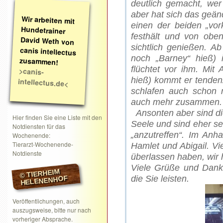
deutlich gemacht, wer
aber hat sich das geän
Wir arbeiten mit
Hundetrainer
David Weth von
canis intellectus
einen der beiden „vork
festhält und von oben
sichtlich genießen. A
noch „Barney“ hieß)
zusammen!
flüchtet vor ihm. Mit 
>canis-
hieß) kommt er tendenz
intellectus.de<
schlafen auch schon m
auch mehr zusammen.
Ansonten aber sind di
Hier finden Sie eine Liste mit den
Seele und sind eher se
Notdiensten für das
„anzutreffen“. Im Anh
Wochenende:
Tierarzt-Wochenende-
Hamlet und Abigail.
Vie
Notdienste
überlassen haben, wir 
Viele Grüße und Danke
© TIERHEIM
die Sie leisten.
HELENENHOF
Veröffentlichungen, auch
auszugsweise, bitte nur nach
vorheriger Absprache.