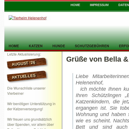
HOME
IMPRESSUM
DATE
HOME
KATZEN
HUNDE
SCHUTZGEBÜHREN
ERFO
Letzte Aktualisierung:
Grüße von Bella 
TIER GEFUNDEN
KONTAKT
AUGUST ’26
AKTUELLES
Liebe Mitarbeiterinn
Helenenhof,
Die Wunschliste unserer
ich möchte Ihnen kurz
Vierbeiner
Ihren Schützlingen „
Katzenkindern, die je
Wir benötigen Unterstützung in
ergangen ist. Sie tob
der Katzenversorgung!
Wohnung und haben si
Wir freuen uns grundsätzlich
wie es scheint. Nachts
über Spenden, vor allem über
Bett und sind auch 