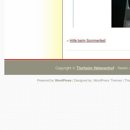
«
Hilfe beim Sommerfest
Copyright ©
Tierheim Helenenhof
- Verein 
Powered by
| Designed by:
WordPress Themes
| Tha
WordPress