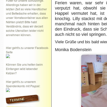
Futter für unsere Schützlinge.
Ferien waren, war sehr ü
Allerdings haben wir in der
verputzt hat, obwohl si
letzten Zeit so viele Handtücher
Happel vermutet hat, ist
und Bettwäsche erhalten, dass
unser Vorratscontainer aus allen
knochig. Lilly stackst mit 
Nähten platzt! Bitte habt
manchmal nach hinten bei
Verständnis, dass wir derzeit
den Eindruck, dass sie Sc
solche Utensilien leider nicht
auch nicht so viel springen.
annehmen können.
Viele Grüße und bis bald wie
Hier geht's zu unserer Facebook-
Monika Bodenstein
Seite
Können Sie uns helfen beim
Einfangen wild lebender
Katzen?
Hier geht's zu unserem
Spendenkonto mit Paypal:
TERMINE