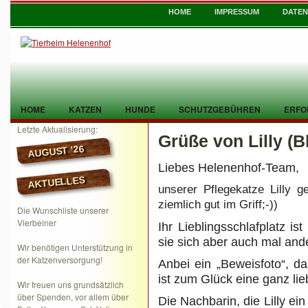
HOME
IMPRESSUM
DATE
HOME
KATZEN
HUNDE
SCHUTZGEBÜHREN
ERFO
Letzte Aktualisierung:
Grüße von Lilly (B
TIER GEFUNDEN
KONTAKT
AUGUST ’26
Liebes Helenenhof-Team,
AKTUELLES
unserer Pflegekatze Lilly g
ziemlich gut im Griff;-))
Die Wunschliste unserer
Vierbeiner
Ihr Lieblingsschlafplatz is
sie sich aber auch mal and
Wir benötigen Unterstützung in
der Katzenversorgung!
Anbei ein „Beweisfoto“, d
ist zum Glück eine ganz li
Wir freuen uns grundsätzlich
über Spenden, vor allem über
Die Nachbarin, die Lilly ein