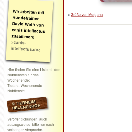
Wir arbeiten mit
Hundetrainer
David Weth von
canis intellectus
«
Grüße von Morgana
zusammen!
>canis-
intellectus.de<
Hier finden Sie eine Liste mit den
Notdiensten für das
Wochenende:
Tierarzt-Wochenende-
Notdienste
© TIERHEIM
HELENENHOF
Veröffentlichungen, auch
auszugsweise, bitte nur nach
vorheriger Absprache.