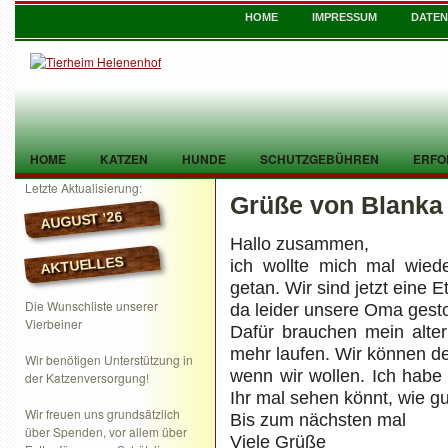
HOME
IMPRESSUM
DATE
HOME
KATZEN
HUNDE
SCHUTZGEBÜHREN
ERFO
Letzte Aktualisierung:
Grüße von Blanka
TIER GEFUNDEN
KONTAKT
AUGUST ’26
Hallo zusammen,
AKTUELLES
ich wollte mich mal wied
getan. Wir sind jetzt eine
Die Wunschliste unserer
da leider unsere Oma gesto
Vierbeiner
Dafür brauchen mein alter
mehr laufen. Wir können d
Wir benötigen Unterstützung in
wenn wir wollen. Ich habe
der Katzenversorgung!
Ihr mal sehen könnt, wie gu
Wir freuen uns grundsätzlich
Bis zum nächsten mal
über Spenden, vor allem über
Viele Grüße