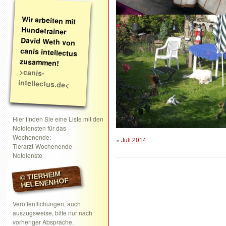
Wir arbeiten mit
Hundetrainer
David Weth von
canis intellectus
zusammen!
>canis-
intellectus.de<
Hier finden Sie eine Liste mit den
Notdiensten für das
Wochenende:
«
Juli 2014
Tierarzt-Wochenende-
Notdienste
© TIERHEIM
HELENENHOF
Veröffentlichungen, auch
auszugsweise, bitte nur nach
vorheriger Absprache.