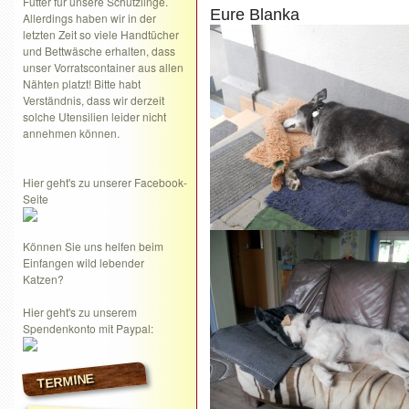
Futter für unsere Schützlinge.
Eure Blanka
Allerdings haben wir in der
letzten Zeit so viele Handtücher
und Bettwäsche erhalten, dass
unser Vorratscontainer aus allen
Nähten platzt! Bitte habt
Verständnis, dass wir derzeit
solche Utensilien leider nicht
annehmen können.
Hier geht's zu unserer Facebook-
Seite
Können Sie uns helfen beim
Einfangen wild lebender
Katzen?
Hier geht's zu unserem
Spendenkonto mit Paypal:
TERMINE