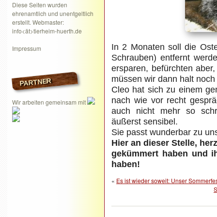
Diese Seiten wurden
ehrenamtlich und unentgeltlich
erstellt. Webmaster:
info<ät>tierheim-huerth.de
In 2 Monaten soll die Ost
Impressum
Schrauben) entfernt werd
ersparen, befürchten aber,
müssen wir dann halt noch
PARTNER
Cleo hat sich zu einem gem
nach wie vor recht gesprä
Wir arbeiten gemeinsam mit
auch nicht mehr so schre
äußerst sensibel.
Sie passt wunderbar zu uns
Hier an dieser Stelle, her
gekümmert haben und ihr
haben!
«
Es ist wieder soweit: Unser Sommerfe
S