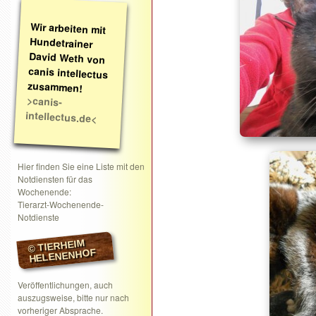
Wir arbeiten mit
Hundetrainer
David Weth von
canis intellectus
zusammen!
>canis-
intellectus.de<
Hier finden Sie eine Liste mit den
Notdiensten für das
Wochenende:
Tierarzt-Wochenende-
Notdienste
© TIERHEIM
HELENENHOF
Veröffentlichungen, auch
auszugsweise, bitte nur nach
vorheriger Absprache.