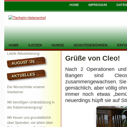
HOME
IMPRESSUM
DATE
HOME
KATZEN
HUNDE
SCHUTZGEBÜHREN
ERFO
Letzte Aktualisierung:
Grüße von Cleo!
TIER GEFUNDEN
KONTAKT
AUGUST ’26
Nach 2 Operationen und 
AKTUELLES
Bangen sind Cleo
zusammengewachsen. Sie be
Die Wunschliste unserer
gemächlich, aber völlig ohn
Vierbeiner
immer noch etwas „bemüh
neuerdings hüpft sie auf S
Wir benötigen Unterstützung in
der Katzenversorgung!
Wir freuen uns grundsätzlich
über Spenden, vor allem über