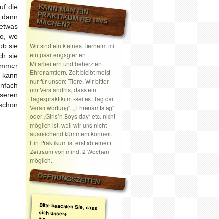
KANN MAN EIN
uf die
– dann
PRAKTIKUM BEI UNS MACHEN?
 etwas
wo, wo
Wir sind ein kleines Tierheim mit
ob sie
ein paar engagierten
ch sie
Mitarbeitern und beherzten
zimmer
Ehrenamtlern. Zeit bleibt meist
d kann
nur für unsere Tiere. Wir bitten
nfach
um Verständnis, dass ein
nseren
Tagespraktikum -sei es „Tag der
 schon
Verantwortung“, „Ehrenamtstag“
oder „Girls’n Boys day“ etc. nicht
möglich ist, weil wir uns nicht
ausreichend kümmern können.
Ein Praktikum ist erst ab einem
Zeitraum von mind. 2 Wochen
möglich.
ÖFFNUNGSZEITEN
Bitte beachten Sie, dass
sich unsere
Öffnungszeiten geändert
haben. Wir nehmen
ausschließlich nach
telefonischer oder
schriftlicher Absprache
Termine wahr.
Schreiben Sie gerne ein
Email mit Ihrem