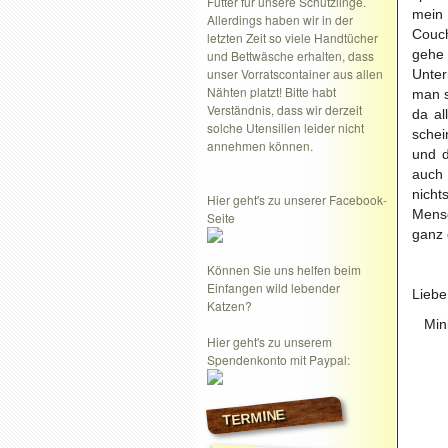
Futter für unsere Schützlinge.
mein 
Allerdings haben wir in der
Couch
letzten Zeit so viele Handtücher
gehe 
und Bettwäsche erhalten, dass
unser Vorratscontainer aus allen
Unter
Nähten platzt! Bitte habt
man s
Verständnis, dass wir derzeit
da al
solche Utensilien leider nicht
schei
annehmen können.
und d
auch
nich
Hier geht's zu unserer Facebook-
Mensc
Seite
ganz 
Können Sie uns helfen beim
Einfangen wild lebender
Liebe
Katzen?
Mink
Hier geht's zu unserem
Spendenkonto mit Paypal:
TERMINE