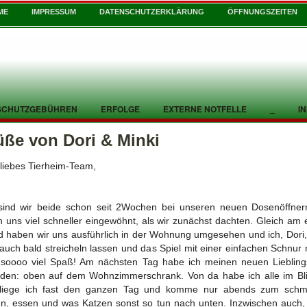
ME
IMPRESSUM
DATENSCHUTZERKLÄRUNG
ÖFFNUNGSZEITEN
SCHUTZGEBÜHREN
ERFOLGE
EXTERNE NOTFELLE
_
I
üße von Dori & Minki
 liebes Tierheim-Team,
 sind wir beide schon seit 2Wochen bei unseren neuen Dosenöffne
 uns viel schneller eingewöhnt, als wir zunächst dachten. Gleich am 
 haben wir uns ausführlich in der Wohnung umgesehen und ich, Dori
auch bald streicheln lassen und das Spiel mit einer einfachen Schnur
soooo viel Spaß! Am nächsten Tag habe ich meinen neuen Liebling
den: oben auf dem Wohnzimmerschrank. Von da habe ich alle im Bl
 liege ich fast den ganzen Tag und komme nur abends zum schm
en, essen und was Katzen sonst so tun nach unten. Inzwischen auch