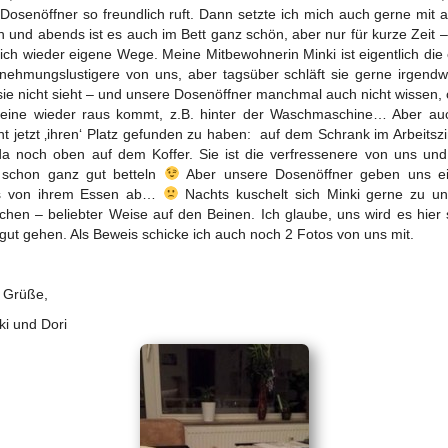
Dosenöffner so freundlich ruft. Dann setzte ich mich auch gerne mit a
 und abends ist es auch im Bett ganz schön, aber nur für kurze Zeit 
ich wieder eigene Wege. Meine Mitbewohnerin Minki ist eigentlich die
nehmungslustigere von uns, aber tagsüber schläft sie gerne irgend
ie nicht sieht – und unsere Dosenöffner manchmal auch nicht wissen, 
leine wieder raus kommt, z.B. hinter der Waschmaschine… Aber au
nt jetzt ‚ihren‘ Platz gefunden zu haben: auf dem Schrank im Arbeits
a noch oben auf dem Koffer. Sie ist die verfressenere von uns un
 schon ganz gut betteln
Aber unsere Dosenöffner geben uns ei
ts von ihrem Essen ab…
Nachts kuschelt sich Minki gerne zu u
hen – beliebter Weise auf den Beinen. Ich glaube, uns wird es hier
gut gehen. Als Beweis schicke ich auch noch 2 Fotos von uns mit.
 Grüße,
i und Dori