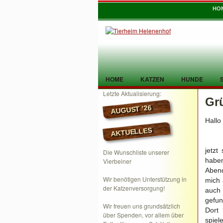
HO
HOME
KATZEN
HUNDE
Letzte Aktualisierung:
Gr
TIER GEFUNDEN
KONTAKT
AUGUST ’26
Hallo
AKTUELLES
jetzt
Die Wunschliste unserer
haben
Vierbeiner
Abend
Wir benötigen Unterstützung in
mich 
der Katzenversorgung!
auch 
gefun
Wir freuen uns grundsätzlich
Dort
über Spenden, vor allem über
spiel