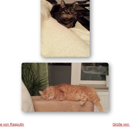
e von Rasputin
Grüße von