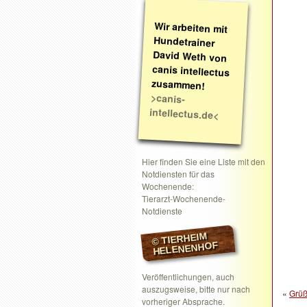
Wir arbeiten mit
Hundetrainer
David Weth von
canis intellectus
zusammen!
>canis-
intellectus.de<
Hier finden Sie eine Liste mit den
Notdiensten für das
Wochenende:
Tierarzt-Wochenende-
Notdienste
© TIERHEIM
HELENENHOF
Veröffentlichungen, auch
auszugsweise, bitte nur nach
«
Grüß
vorheriger Absprache.