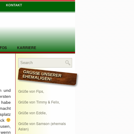
KONTAKT
NFOS
KARRIERE
GRÜSSE UNSERER EHEMALIGEN!
rn und
Grüße von Fips,
ersten
Grüße von Timmy & Felix,
, habe
 macht
Grüße von Eddie,
splatz
ick
Grüße von Samson (ehemals
usen,
Aslan)
, wenn