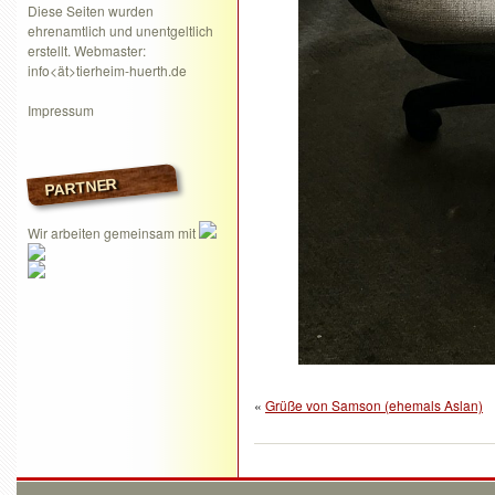
Diese Seiten wurden
ehrenamtlich und unentgeltlich
erstellt. Webmaster:
info<ät>tierheim-huerth.de
Impressum
PARTNER
Wir arbeiten gemeinsam mit
«
Grüße von Samson (ehemals Aslan)