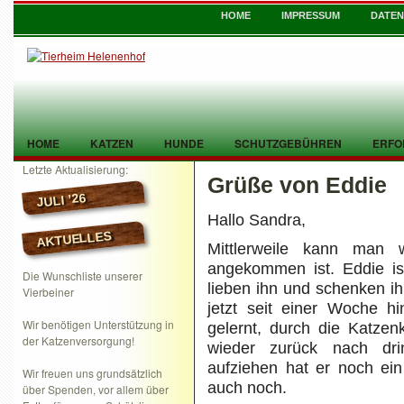
HOME
IMPRESSUM
DATE
HOME
KATZEN
HUNDE
SCHUTZGEBÜHREN
ERFO
Letzte Aktualisierung:
Grüße von Eddie
TIER GEFUNDEN
KONTAKT
JULI ’26
Hallo Sandra,
AKTUELLES
Mittlerweile kann man
angekommen ist. Eddie is
Die Wunschliste unserer
lieben ihn und schenken i
Vierbeiner
jetzt seit einer Woche 
Wir benötigen Unterstützung in
gelernt, durch die Katzen
der Katzenversorgung!
wieder zurück nach dri
aufziehen hat er noch ein
Wir freuen uns grundsätzlich
auch noch.
über Spenden, vor allem über