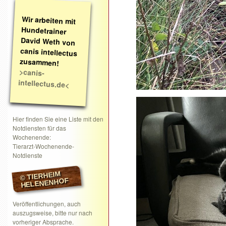
Wir arbeiten mit
Hundetrainer
David Weth von
canis intellectus
zusammen!
>canis-
intellectus.de<
Hier finden Sie eine Liste mit den
Notdiensten für das
Wochenende:
Tierarzt-Wochenende-
Notdienste
© TIERHEIM
HELENENHOF
Veröffentlichungen, auch
auszugsweise, bitte nur nach
vorheriger Absprache.