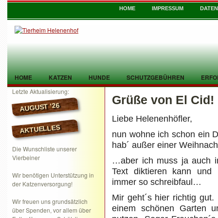
HOME
IMPRESSUM
DATE
HOME
KATZEN
HUNDE
SCHUTZGEBÜHREN
ERFO
Letzte Aktualisierung:
Grüße von El Cid!
TIER GEFUNDEN
KONTAKT
AUGUST ’26
Liebe Helenenhöfler,
AKTUELLES
nun wohne ich schon ein Dr
hab´ außer einer Weihnacht
Die Wunschliste unserer
Vierbeiner
…aber ich muss ja auch 
Text diktieren kann und
Wir benötigen Unterstützung in
immer so schreibfaul…
der Katzenversorgung!
Mir geht´s hier richtig gu
Wir freuen uns grundsätzlich
einem schönen Garten un
über Spenden, vor allem über