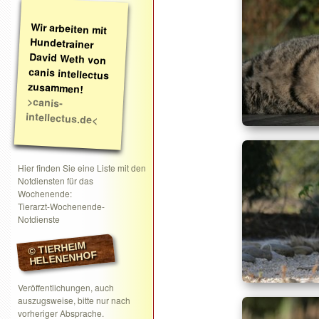
Wir arbeiten mit
Hundetrainer
David Weth von
canis intellectus
zusammen!
>canis-
intellectus.de<
Hier finden Sie eine Liste mit den
Notdiensten für das
Wochenende:
Tierarzt-Wochenende-
Notdienste
© TIERHEIM
HELENENHOF
Veröffentlichungen, auch
auszugsweise, bitte nur nach
vorheriger Absprache.