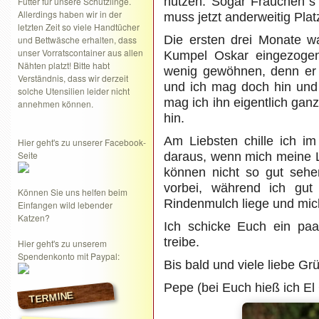
nutzen. Sogar Frauchen´s 
Futter für unsere Schützlinge.
Allerdings haben wir in der
muss jetzt anderweitig Pla
letzten Zeit so viele Handtücher
Die ersten drei Monate wa
und Bettwäsche erhalten, dass
unser Vorratscontainer aus allen
Kumpel Oskar eingezogen
Nähten platzt! Bitte habt
wenig gewöhnen, denn er
Verständnis, dass wir derzeit
und ich mag doch hin und 
solche Utensilien leider nicht
mag ich ihn eigentlich ganz
annehmen können.
hin.
Am Liebsten chille ich 
Hier geht's zu unserer Facebook-
Seite
daraus, wenn mich meine 
können nicht so gut seh
vorbei, während ich gut
Können Sie uns helfen beim
Rindenmulch liege und mic
Einfangen wild lebender
Katzen?
Ich schicke Euch ein paa
treibe.
Hier geht's zu unserem
Spendenkonto mit Paypal:
Bis bald und viele liebe Gr
Pepe (bei Euch hieß ich El 
TERMINE