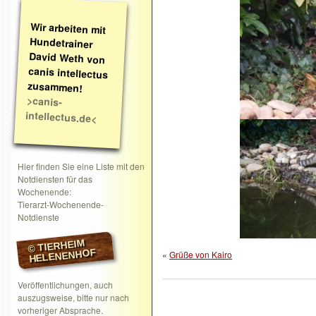
Wir arbeiten mit
Hundetrainer
David Weth von
canis intellectus
zusammen!
>canis-
intellectus.de<
Hier finden Sie eine Liste mit den
Notdiensten für das
Wochenende:
Tierarzt-Wochenende-
Notdienste
© TIERHEIM
HELENENHOF
«
Grüße von Kairo
Veröffentlichungen, auch
auszugsweise, bitte nur nach
vorheriger Absprache.