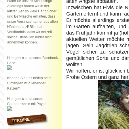
Futter für unsere Schützlinge.
alten Ängste abbauen.
Allerdings haben wir in der
Inzwischen hat
Elvis
die N
letzten Zeit so viele Handtücher
Garten erlernt und kann ra
und Bettwäsche erhalten, dass
Er möchte allerdings erst
unser Vorratscontainer aus allen
im Garten aufhalten, und 
Nähten platzt! Bitte habt
Verständnis, dass wir derzeit
das Frühjahr kommt ja (hoff
solche Utensilien leider nicht
aktuellen Wetter möchte 
annehmen können.
jagen. Sein Jagdtrieb sch
Vögel sicher zu schätze
Hier geht's zu unserer Facebook-
gemütlichen Sorte und da
Seite
wollten.
Wir hoffen, er ist glücklich
Frohe Ostern und ganz her
Können Sie uns helfen beim
Einfangen wild lebender
Katzen?
Hier geht's zu unserem
Spendenkonto mit Paypal:
TERMINE