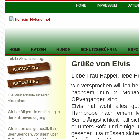
HOME
IMPRESSUM
DATE
HOME
KATZEN
HUNDE
SCHUTZGEBÜHREN
ERFO
Letzte Aktualisierung:
Grüße von Elvis
TIER GEFUNDEN
KONTAKT
AUGUST ’26
Liebe Frau
Happel
, liebe
H
AKTUELLES
wie versprochen will ich h
nachdem nun 2 Monate
Die Wunschliste unserer
OP
vergangen sind.
Vierbeiner
Elvis
hat wohl alles gut
Wir benötigen Unterstützung in
Harnprobe nach einem Mo
der Katzenversorgung!
Seine Ängstlichkeit hält sic
er
unters
Sofa und einige 
Wir freuen uns grundsätzlich
gesehen. Da müssen sicher
über Spenden, vor allem über