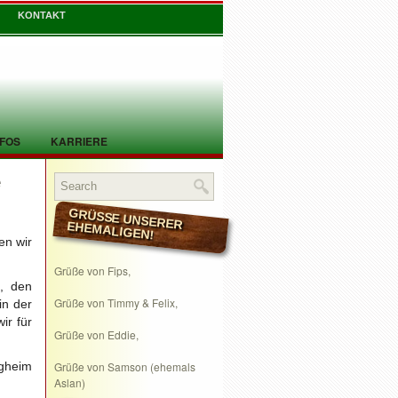
KONTAKT
NFOS
KARRIERE
e
GRÜSSE UNSERER EHEMALIGEN!
en wir
Grüße von Fips,
, den
Grüße von Timmy & Felix,
in der
ir für
Grüße von Eddie,
gheim
Grüße von Samson (ehemals
Aslan)