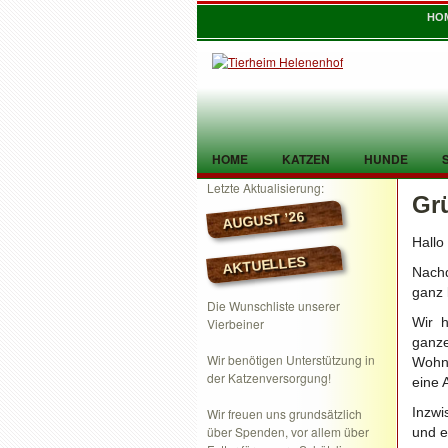
HO
HOME
KATZEN
HUNDE
Letzte Aktualisierung:
Gr
TIER GEFUNDEN
KONTAKT
AUGUST ’26
Hallo
AKTUELLES
Nachd
ganz 
Die Wunschliste unserer
Wir 
Vierbeiner
ganze
Wir benötigen Unterstützung in
Wohnu
der Katzenversorgung!
eine
Inzw
Wir freuen uns grundsätzlich
über Spenden, vor allem über
und e