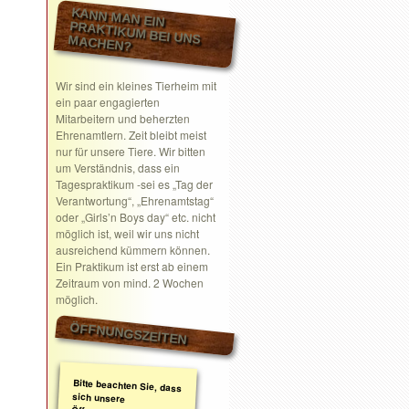
KANN MAN EIN
PRAKTIKUM BEI UNS MACHEN?
Wir sind ein kleines Tierheim mit
ein paar engagierten
Mitarbeitern und beherzten
Ehrenamtlern. Zeit bleibt meist
nur für unsere Tiere. Wir bitten
um Verständnis, dass ein
Tagespraktikum -sei es „Tag der
Verantwortung“, „Ehrenamtstag“
oder „Girls’n Boys day“ etc. nicht
möglich ist, weil wir uns nicht
ausreichend kümmern können.
Ein Praktikum ist erst ab einem
Zeitraum von mind. 2 Wochen
möglich.
ÖFFNUNGSZEITEN
Bitte beachten Sie, dass
sich unsere
Öffnungszeiten geändert
haben. Wir nehmen
ausschließlich nach
telefonischer oder
schriftlicher Absprache
Termine wahr.
Schreiben Sie gerne ein
Email mit Ihrem