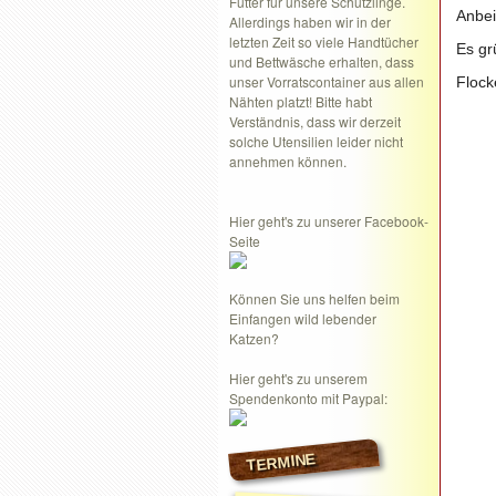
Futter für unsere Schützlinge.
Anbei
Allerdings haben wir in der
letzten Zeit so viele Handtücher
Es g
und Bettwäsche erhalten, dass
unser Vorratscontainer aus allen
Flock
Nähten platzt! Bitte habt
Verständnis, dass wir derzeit
solche Utensilien leider nicht
annehmen können.
Hier geht's zu unserer Facebook-
Seite
Können Sie uns helfen beim
Einfangen wild lebender
Katzen?
Hier geht's zu unserem
Spendenkonto mit Paypal:
TERMINE