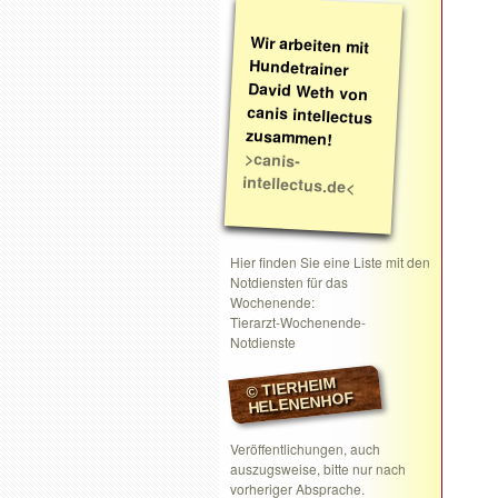
Wir arbeiten mit
Hundetrainer
David Weth von
canis intellectus
zusammen!
>canis-
intellectus.de<
Hier finden Sie eine Liste mit den
Notdiensten für das
Wochenende:
Tierarzt-Wochenende-
Notdienste
© TIERHEIM
HELENENHOF
Veröffentlichungen, auch
auszugsweise, bitte nur nach
vorheriger Absprache.