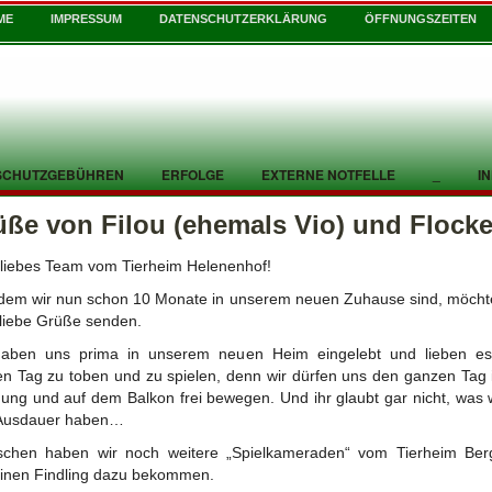
ME
IMPRESSUM
DATENSCHUTZERKLÄRUNG
ÖFFNUNGSZEITEN
SCHUTZGEBÜHREN
ERFOLGE
EXTERNE NOTFELLE
_
I
üße von Filou (ehemals Vio) und Flock
 liebes Team vom Tierheim Helenenhof!
em wir nun schon 10 Monate in unserem neuen Zuhause sind, möcht
liebe Grüße senden.
haben uns prima in unserem neuen Heim eingelebt und lieben es
n Tag zu toben und zu spielen, denn wir dürfen uns den ganzen Tag 
ng und auf dem Balkon frei bewegen. Und ihr glaubt gar nicht, was w
 Ausdauer haben…
ischen haben wir noch weitere „Spielkameraden“ vom Tierheim Ber
inen Findling dazu bekommen.