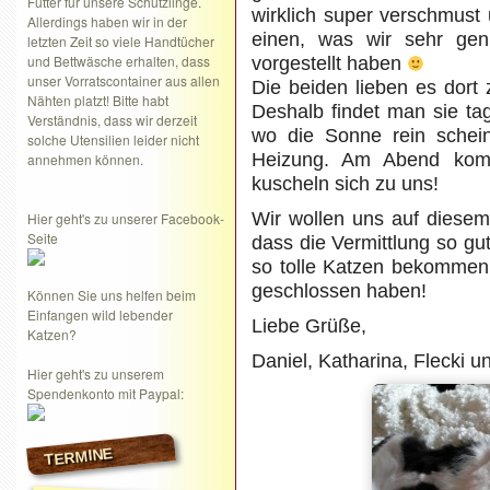
Futter für unsere Schützlinge.
wirklich super verschmust
Allerdings haben wir in der
einen, was wir sehr gen
letzten Zeit so viele Handtücher
und Bettwäsche erhalten, dass
vorgestellt haben
unser Vorratscontainer aus allen
Die beiden lieben es dort
Nähten platzt! Bitte habt
Deshalb findet man sie ta
Verständnis, dass wir derzeit
wo die Sonne rein schein
solche Utensilien leider nicht
Heizung. Am Abend kom
annehmen können.
kuscheln sich zu uns!
Wir wollen uns auf diese
Hier geht's zu unserer Facebook-
Seite
dass die Vermittlung so gut
so tolle Katzen bekommen 
geschlossen haben!
Können Sie uns helfen beim
Einfangen wild lebender
Liebe Grüße,
Katzen?
Daniel, Katharina, Flecki u
Hier geht's zu unserem
Spendenkonto mit Paypal:
TERMINE