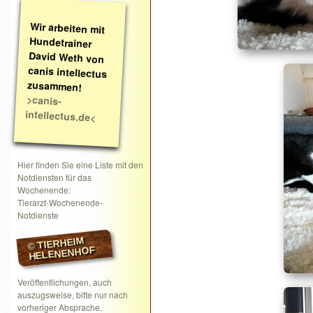
Wir arbeiten mit
Hundetrainer
David Weth von
canis intellectus
zusammen!
>canis-
intellectus.de<
Hier finden Sie eine Liste mit den
Notdiensten für das
Wochenende:
Tierarzt-Wochenende-
Notdienste
© TIERHEIM
HELENENHOF
Veröffentlichungen, auch
auszugsweise, bitte nur nach
vorheriger Absprache.