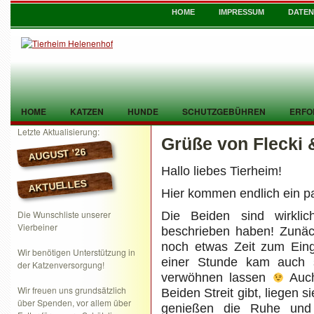
HOME
IMPRESSUM
DATE
HOME
KATZEN
HUNDE
SCHUTZGEBÜHREN
ERFO
Letzte Aktualisierung:
Grüße von Flecki 
TIER GEFUNDEN
KONTAKT
AUGUST ’26
Hallo liebes Tierheim!
AKTUELLES
Hier kommen endlich ein pa
Die Wunschliste unserer
Die Beiden sind wirkli
Vierbeiner
beschrieben haben! Zunäch
noch etwas Zeit zum Ein
Wir benötigen Unterstützung in
einer Stunde kam auch s
der Katzenversorgung!
verwöhnen lassen
Auch
Wir freuen uns grundsätzlich
Beiden Streit gibt, liegen
über Spenden, vor allem über
genießen die Ruhe und d