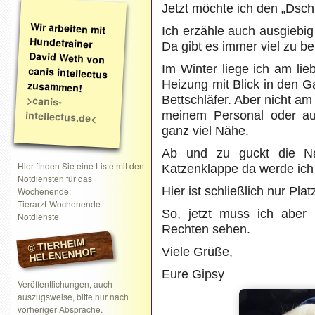
Jetzt möchte ich den „Dsc
Wir arbeiten mit
Hundetrainer
David Weth von
canis intellectus
Ich erzähle auch ausgiebig 
Da gibt es immer viel zu be
Im Winter liege ich am li
Heizung mit Blick in den G
zusammen!
>canis-
Bettschläfer. Aber nicht a
intellectus.de<
meinem Personal oder au
ganz viel Nähe.
Ab und zu guckt die Na
Hier finden Sie eine Liste mit den
Katzenklappe da werde ich 
Notdiensten für das
Hier ist schließlich nur Plat
Wochenende:
Tierarzt-Wochenende-
So, jetzt muss ich aber
Notdienste
Rechten sehen.
© TIERHEIM
Viele Grüße,
HELENENHOF
Eure Gipsy
Veröffentlichungen, auch
auszugsweise, bitte nur nach
vorheriger Absprache.