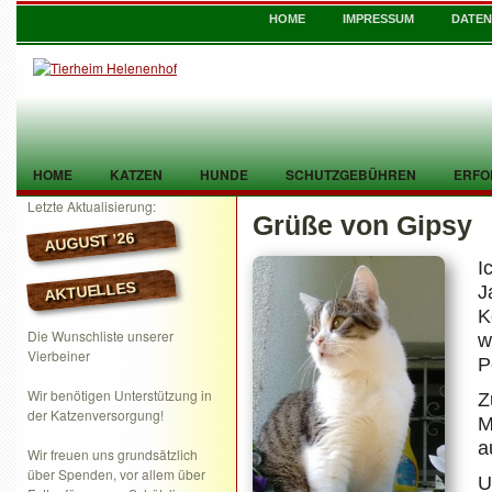
HOME
IMPRESSUM
DATE
HOME
KATZEN
HUNDE
SCHUTZGEBÜHREN
ERFO
Letzte Aktualisierung:
Grüße von Gipsy
TIER GEFUNDEN
KONTAKT
AUGUST ’26
I
AKTUELLES
J
K
Die Wunschliste unserer
w
Vierbeiner
P
Wir benötigen Unterstützung in
Z
der Katzenversorgung!
M
a
Wir freuen uns grundsätzlich
über Spenden, vor allem über
U