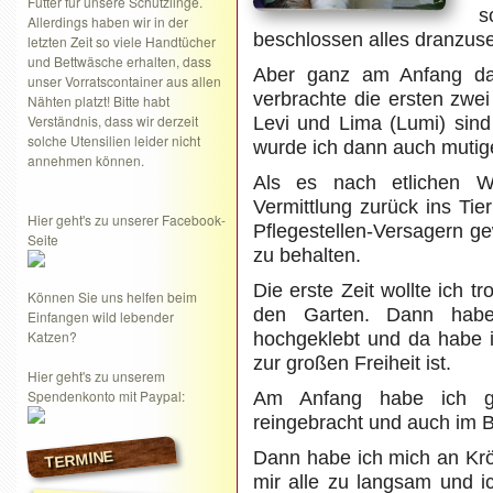
Futter für unsere Schützlinge.
s
Allerdings haben wir in der
beschlossen alles dranzuset
letzten Zeit so viele Handtücher
und Bettwäsche erhalten, dass
Aber ganz am Anfang da 
unser Vorratscontainer aus allen
verbrachte die ersten zwe
Nähten platzt! Bitte habt
Verständnis, dass wir derzeit
Levi und Lima (Lumi) sind
solche Utensilien leider nicht
wurde ich dann auch mutig
annehmen können.
Als es nach etlichen W
Vermittlung zurück ins Tie
Hier geht's zu unserer Facebook-
Pflegestellen-Versagern 
Seite
zu behalten.
Die erste Zeit wollte ich t
Können Sie uns helfen beim
den Garten. Dann habe
Einfangen wild lebender
Katzen?
hochgeklebt und da habe 
zur großen Freiheit ist.
Hier geht's zu unserem
Spendenkonto mit Paypal:
Am Anfang habe ich ga
reingebracht und auch im B
TERMINE
Dann habe ich mich an Krö
mir alle zu langsam und 