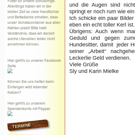
Futter für unsere Schützlinge.
und die Augen sind nich
Allerdings haben wir in der
springt er noch rum wie ei
letzten Zeit so viele Handtücher
und Bettwäsche erhalten, dass
Ich schicke ein paar Bilder
unser Vorratscontainer aus allen
eben ein echt toller Kerl ist.
Nähten platzt! Bitte habt
Übrigens: Auch wenn man
Verständnis, dass wir derzeit
Geduld und gegen zumut
solche Utensilien leider nicht
annehmen können.
Hundesitter, damit jeder H
seiner „Arbeit“ nachge
Leckerlie Geld verdienen.
Hier geht's zu unserer Facebook-
Viele Grüße
Seite
Sly und Karin Mielke
Können Sie uns helfen beim
Einfangen wild lebender
Katzen?
Hier geht's zu unserem
Spendenkonto mit Paypal:
TERMINE