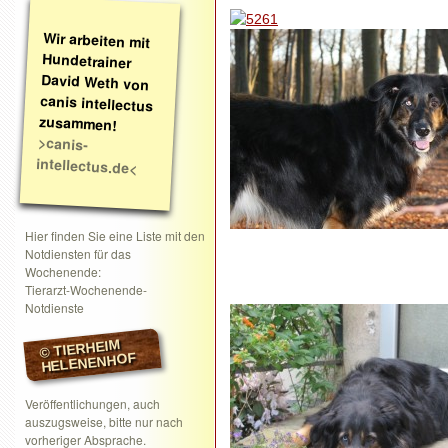
Wir arbeiten mit
Hundetrainer
David Weth von
canis intellectus
zusammen!
>canis-
intellectus.de<
Hier finden Sie eine Liste mit den
Notdiensten für das
Wochenende:
Tierarzt-Wochenende-
Notdienste
© TIERHEIM
HELENENHOF
Veröffentlichungen, auch
auszugsweise, bitte nur nach
vorheriger Absprache.