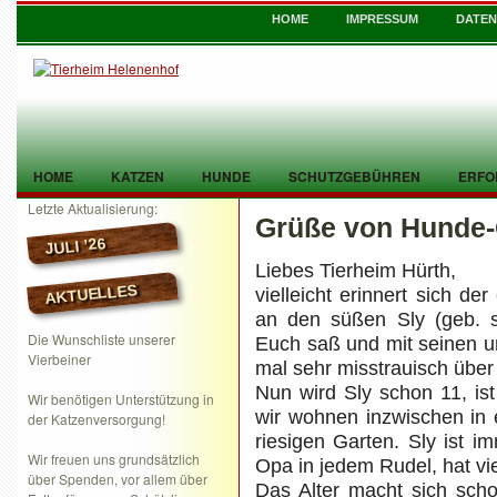
HOME
IMPRESSUM
DATE
HOME
KATZEN
HUNDE
SCHUTZGEBÜHREN
ERFO
Letzte Aktualisierung:
Grüße von Hunde-
TIER GEFUNDEN
KONTAKT
JULI ’26
Liebes Tierheim Hürth,
AKTUELLES
vielleicht erinnert sich de
an den süßen Sly (geb. s
Die Wunschliste unserer
Euch saß und mit seinen u
Vierbeiner
mal sehr misstrauisch übe
Nun wird Sly schon 11, ist
Wir benötigen Unterstützung in
wir wohnen inzwischen in
der Katzenversorgung!
riesigen Garten. Sly ist 
Wir freuen uns grundsätzlich
Opa in jedem Rudel, hat vi
über Spenden, vor allem über
Das Alter macht sich sch