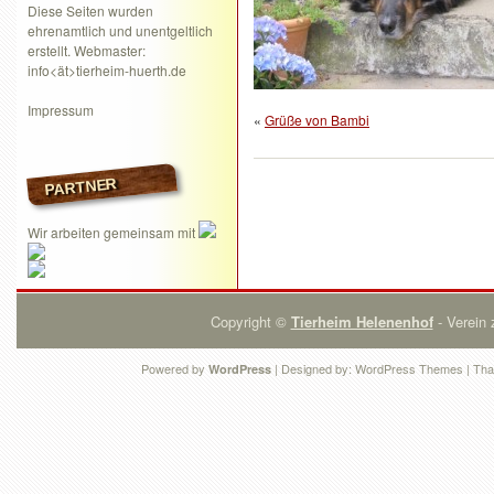
Diese Seiten wurden
ehrenamtlich und unentgeltlich
erstellt. Webmaster:
info<ät>tierheim-huerth.de
Impressum
«
Grüße von Bambi
PARTNER
Wir arbeiten gemeinsam mit
Copyright ©
Tierheim Helenenhof
- Verein 
Powered by
| Designed by:
WordPress Themes
| Tha
WordPress