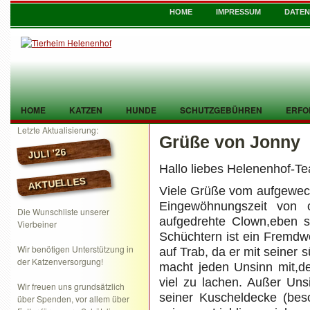
HOME
IMPRESSUM
DATE
HOME
KATZEN
HUNDE
SCHUTZGEBÜHREN
ERFO
Letzte Aktualisierung:
Grüße von Jonny
TIER GEFUNDEN
KONTAKT
JULI ’26
Hallo liebes Helenenhof-T
AKTUELLES
Viele Grüße vom aufgeweck
Eingewöhnungszeit von 
Die Wunschliste unserer
aufgedrehte Clown,eben s
Vierbeiner
Schüchtern ist ein Fremdwo
Wir benötigen Unterstützung in
auf Trab, da er mit seiner
der Katzenversorgung!
macht jeden Unsinn mit,de
viel zu lachen. Außer Unsi
Wir freuen uns grundsätzlich
seiner Kuscheldecke (be
über Spenden, vor allem über