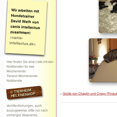
Wir arbeiten mit
Hundetrainer
David Weth von
canis intellectus
zusammen!
>canis-
intellectus.de<
Hier finden Sie eine Liste mit den
Notdiensten für das
Wochenende:
Tierarzt-Wochenende-
Notdienste
© TIERHEIM
«
Grüße von Chaplin und Crispy (Findus
HELENENHOF
Veröffentlichungen, auch
auszugsweise, bitte nur nach
vorheriger Absprache.