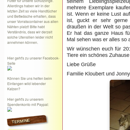
Futter für unsere Schützlinge.
seinem Lieblingsspielz
Allerdings haben wir in der
mehrere Exemplare kaufen,
letzten Zeit so viele Handtücher
ist. Wenn er keine Lust auf
und Bettwäsche erhalten, dass
ist, guckt er sehr gern
unser Vorratscontainer aus allen
draußen in der Welt so pas
Nähten platzt! Bitte habt
Verständnis, dass wir derzeit
Er hat das ganze Haus fü
solche Utensilien leider nicht
Mal sehen was er alles so a
annehmen können.
Wir wünschen euch für 201
Tiere ein schönes Zuhause 
Hier geht's zu unserer Facebook-
Seite
Liebe Grüße
Familie Kloubert und Jonny
Können Sie uns helfen beim
Einfangen wild lebender
Katzen?
Hier geht's zu unserem
Spendenkonto mit Paypal:
TERMINE