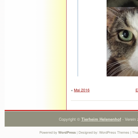
«
Mai 2016
E
Copyright ©
Tierheim Helenenhof
- Verein 
Powered by
| Designed by:
WordPress Themes
| Tha
WordPress