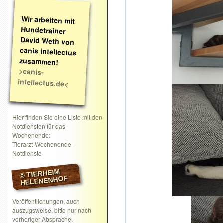
Wir arbeiten mit
Hundetrainer
David Weth von
canis intellectus
zusammen!
>canis-
intellectus.de<
Hier finden Sie eine Liste mit den
Notdiensten für das
Wochenende:
Tierarzt-Wochenende-
Notdienste
© TIERHEIM
HELENENHOF
Veröffentlichungen, auch
auszugsweise, bitte nur nach
vorheriger Absprache.