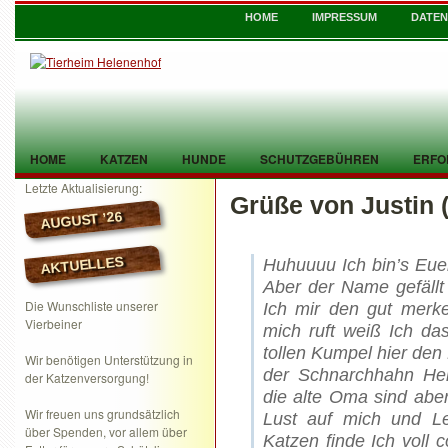
HOME
IMPRESSUM
DATE
HOME
KATZEN
HUNDE
SCHUTZGEBÜHREN
ERFO
Letzte Aktualisierung:
Grüße von Justin (j
TIER GEFUNDEN
KONTAKT
AUGUST ’26
AKTUELLES
Huhuuuu Ich bin’s Euer 
Aber der Name gefällt
Die Wunschliste unserer
Ich mir den gut merk
Vierbeiner
mich ruft weiß Ich da
tollen Kumpel hier den
Wir benötigen Unterstützung in
der Schnarchhahn He
der Katzenversorgung!
die alte Oma sind abe
Wir freuen uns grundsätzlich
Lust auf mich und Le
über Spenden, vor allem über
Katzen finde Ich voll