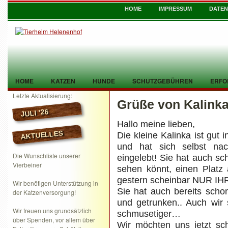
HOME
IMPRESSUM
DATE
HOME
KATZEN
HUNDE
SCHUTZGEBÜHREN
ERFO
Letzte Aktualisierung:
Grüße von Kalink
TIER GEFUNDEN
KONTAKT
JULI ’26
Hallo meine lieben,
AKTUELLES
Die kleine Kalinka ist gu
und hat sich selbst na
Die Wunschliste unserer
eingelebt! Sie hat auch sc
Vierbeiner
sehen könnt, einen Platz 
gestern scheinbar NUR IH
Wir benötigen Unterstützung in
Sie hat auch bereits scho
der Katzenversorgung!
und getrunken.. Auch wir 
Wir freuen uns grundsätzlich
schmusetiger…
über Spenden, vor allem über
Wir möchten uns jetzt sc