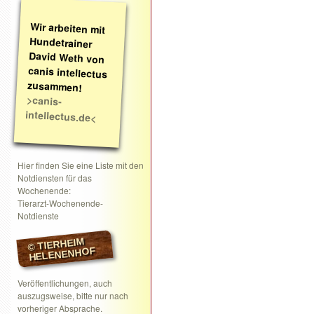
Wir arbeiten mit
Hundetrainer
David Weth von
canis intellectus
zusammen!
>canis-
intellectus.de<
Hier finden Sie eine Liste mit den
Notdiensten für das
Wochenende:
Tierarzt-Wochenende-
Notdienste
© TIERHEIM
HELENENHOF
Veröffentlichungen, auch
auszugsweise, bitte nur nach
vorheriger Absprache.