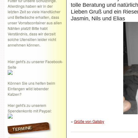
Futter für unsere Schützlinge.
tolle Beratung und natürlic
Allerdings haben wir in der
Lieben Gruß und ein Ries
letzten Zeit so viele Handtücher
und Bettwäsche erhalten, dass
Jasmin, Nils und Elias
unser Vorratscontainer aus allen
Nähten platzt! Bitte habt
Verständnis, dass wir derzeit
solche Utensilien leider nicht
annehmen können.
Hier geht's zu unserer Facebook-
Seite
Können Sie uns helfen beim
Einfangen wild lebender
Katzen?
Hier geht's zu unserem
Spendenkonto mit Paypal:
«
Grüße von Gatsby
TERMINE