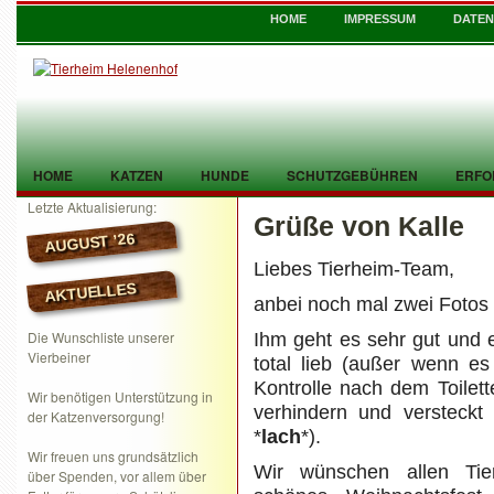
HOME
IMPRESSUM
DATE
HOME
KATZEN
HUNDE
SCHUTZGEBÜHREN
ERFO
Letzte Aktualisierung:
Grüße von Kalle
TIER GEFUNDEN
KONTAKT
AUGUST ’26
Liebes Tierheim-Team,
AKTUELLES
anbei noch mal zwei Fotos 
Die Wunschliste unserer
Ihm geht es sehr gut und 
Vierbeiner
total lieb (außer wenn e
Kontrolle nach dem Toilet
Wir benötigen Unterstützung in
verhindern und versteck
der Katzenversorgung!
*
lach
*).
Wir freuen uns grundsätzlich
Wir wünschen allen Tier
über Spenden, vor allem über