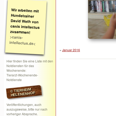
Wir arbeiten mit
Hundetrainer
David Weth von
canis intellectus
zusammen!
>canis-
intellectus.de<
«
Januar 2016
Hier finden Sie eine Liste mit den
Notdiensten für das
Wochenende:
Tierarzt-Wochenende-
Notdienste
© TIERHEIM
HELENENHOF
Veröffentlichungen, auch
auszugsweise, bitte nur nach
vorheriger Absprache.