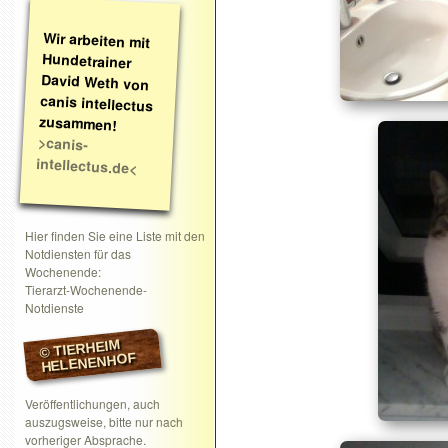
Wir arbeiten mit
Hundetrainer
David Weth von
canis intellectus
zusammen!
>canis-
intellectus.de<
Hier finden Sie eine Liste mit den
Notdiensten für das
Wochenende:
Tierarzt-Wochenende-
Notdienste
© TIERHEIM
HELENENHOF
Veröffentlichungen, auch
auszugsweise, bitte nur nach
vorheriger Absprache.