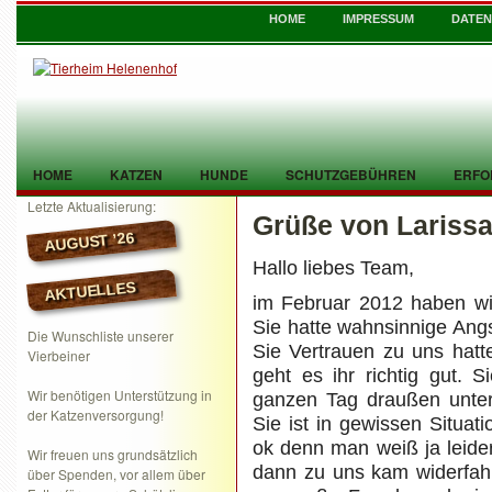
HOME
IMPRESSUM
DATE
HOME
KATZEN
HUNDE
SCHUTZGEBÜHREN
ERFO
Letzte Aktualisierung:
Grüße von Lariss
TIER GEFUNDEN
KONTAKT
AUGUST ’26
Hallo liebes Team,
AKTUELLES
im Februar 2012 haben wi
Sie hatte wahnsinnige Angs
Die Wunschliste unserer
Sie Vertrauen zu uns hatt
Vierbeiner
geht es ihr richtig gut. 
Wir benötigen Unterstützung in
ganzen Tag draußen unterwe
der Katzenversorgung!
Sie ist in gewissen Situat
ok denn man weiß ja leide
Wir freuen uns grundsätzlich
dann zu uns kam widerfahr
über Spenden, vor allem über