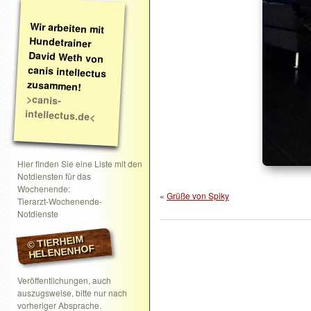
Wir arbeiten mit
Hundetrainer
David Weth von
canis intellectus
zusammen!
>canis-
intellectus.de<
Hier finden Sie eine Liste mit den
Notdiensten für das
Wochenende:
«
Grüße von Spiky
Tierarzt-Wochenende-
Notdienste
© TIERHEIM
HELENENHOF
Veröffentlichungen, auch
auszugsweise, bitte nur nach
vorheriger Absprache.