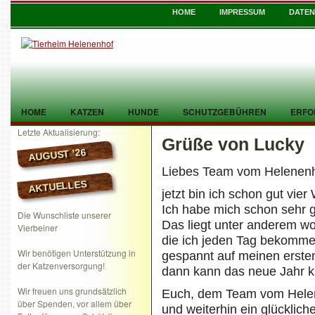
HOME
IMPRESSUM
DATE
HOME
KATZEN
HUNDE
SCHUTZGEBÜHREN
ERFO
Letzte Aktualisierung:
Grüße von Lucky
TIER GEFUNDEN
KONTAKT
AUGUST ’26
Liebes Team vom Helenenh
AKTUELLES
jetzt bin ich schon gut vie
Ich habe mich schon sehr g
Die Wunschliste unserer
Das liegt unter anderem woh
Vierbeiner
die ich jeden Tag bekomme.
Wir benötigen Unterstützung in
gespannt auf meinen ersten
der Katzenversorgung!
dann kann das neue Jahr 
Wir freuen uns grundsätzlich
Euch, dem Team vom Helene
über Spenden, vor allem über
und weiterhin ein glücklic