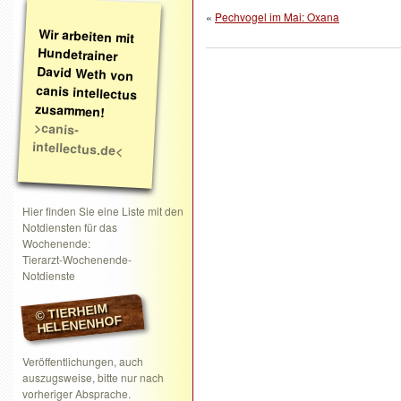
«
Pechvogel im Mai: Oxana
Wir arbeiten mit
Hundetrainer
David Weth von
canis intellectus
zusammen!
>canis-
intellectus.de<
Hier finden Sie eine Liste mit den
Notdiensten für das
Wochenende:
Tierarzt-Wochenende-
Notdienste
© TIERHEIM
HELENENHOF
Veröffentlichungen, auch
auszugsweise, bitte nur nach
vorheriger Absprache.