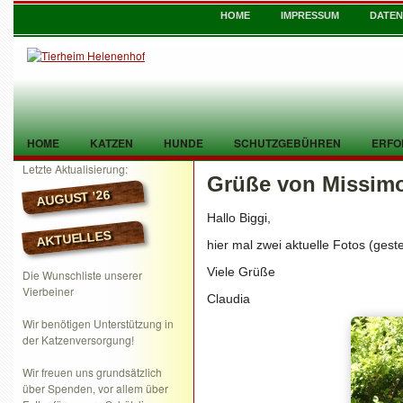
HOME
IMPRESSUM
DATE
HOME
KATZEN
HUNDE
SCHUTZGEBÜHREN
ERFO
Letzte Aktualisierung:
Grüße von Missimo
TIER GEFUNDEN
KONTAKT
AUGUST ’26
Hallo Biggi,
AKTUELLES
hier mal zwei aktuelle Fotos (gest
Viele Grüße
Die Wunschliste unserer
Vierbeiner
Claudia
Wir benötigen Unterstützung in
der Katzenversorgung!
Wir freuen uns grundsätzlich
über Spenden, vor allem über