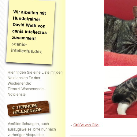
Wir arbeiten mit
Hundetrainer
David Weth von
canis intellectus
zusammen!
>canis-
intellectus.de<
Hier finden Sie eine Liste mit den
Notdiensten für das
Wochenende:
Tierarzt-Wochenende-
Notdienste
© TIERHEIM
HELENENHOF
Veröffentlichungen, auch
«
Grüße von Clio
auszugsweise, bitte nur nach
vorheriger Absprache.