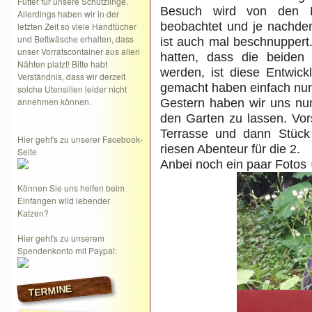
Futter für unsere Schützlinge.
Besuch wird von den B
Allerdings haben wir in der
beobachtet und je nachd
letzten Zeit so viele Handtücher
und Bettwäsche erhalten, dass
ist auch mal beschnuppert.
unser Vorratscontainer aus allen
hatten, dass die beiden
Nähten platzt! Bitte habt
werden, ist diese Entwick
Verständnis, dass wir derzeit
gemacht haben einfach nur 
solche Utensilien leider nicht
annehmen können.
Gestern haben wir uns nun
den Garten zu lassen. Vors
Terrasse und dann Stück 
Hier geht's zu unserer Facebook-
riesen Abenteur für die 2.
Seite
Anbei noch ein paar Fotos
Können Sie uns helfen beim
Einfangen wild lebender
Katzen?
Hier geht's zu unserem
Spendenkonto mit Paypal:
TERMINE