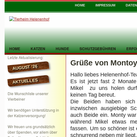
HOME
IMPRESSUM
DATE
HOME
KATZEN
HUNDE
SCHUTZGEBÜHREN
ERFO
Letzte Aktualisierung:
Grüße von Montoy
TIER GEFUNDEN
KONTAKT
AUGUST ’26
Hallo liebes Helenenhof-T
AKTUELLES
Es ist jetzt fast 2 Monat
Mikel zu uns holen durf
Die Wunschliste unserer
keinen Tag bereut.
Vierbeiner
Die Beiden haben sich 
inzwischen ausgiebige Sch
Wir benötigen Unterstützung in
auch Beide ein. Monty war 
der Katzenversorgung!
während Mikel etwas me
Wir freuen uns grundsätzlich
fassen. Um so schöner ist 
über Spenden, vor allem über
schnurrend neben mir liegt.